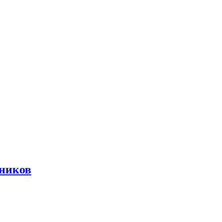
ников