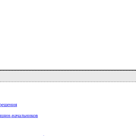
 решения
нщин-начальников