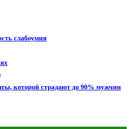
ость слабоумия
иях
таты, которой страдают до 90% мужчин