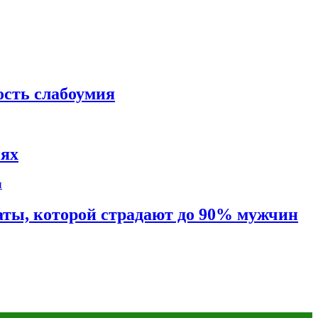
ость слабоумия
иях
таты, которой страдают до 90% мужчин