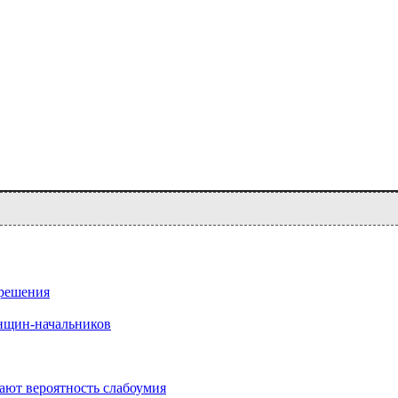
 решения
нщин-начальников
ают вероятность слабоумия