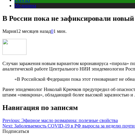
COVID
Медицина
В России пока не зафиксировали новый
Мария
12 месяцев назад
0
1 мин.
Случаи заражения новым вариантом коронавируса «пирола» пок
аналитической работе Центрального НИИ эпидемиологии Росп
«В Российской Федерации пока этот геновариант не обна
Ранее эпидемиолог Николай Крючков предупредил об опасност
штамм «омикрона», обладающий более высокой заразностью и 
Навигация по записям
Previous:
Эфирное масло розмарина: полезные свойства
Next:
Заболеваемость COVID-19 в РФ выросла за неделю почти
Подписаться