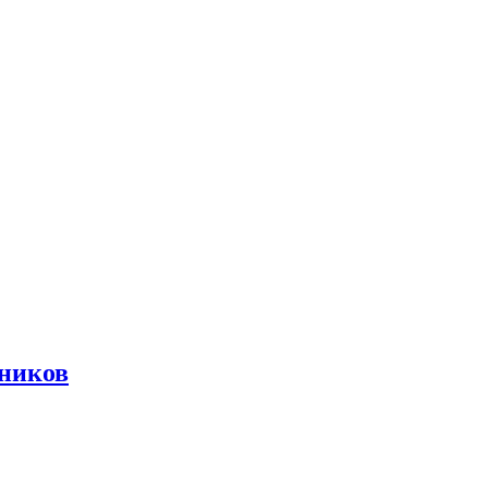
ников