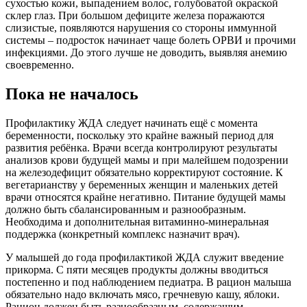
сухостью кожи, выпадением волос, голубоватой окраской
склер глаз. При большом дефиците железа поражаются
слизистые, появляются нарушения со стороны иммунной
системы – подросток начинает чаще болеть ОРВИ и прочими
инфекциями. До этого лучше не доводить, выявляя анемию
своевременно.
Пока не началось
Профилактику ЖДА следует начинать ещё с момента
беременности, по­скольку это крайне важный период для
развития ребёнка. Врачи всегда контролируют результаты
анализов крови будущей мамы и при малейшем подозрении
на железодефицит обязательно корректируют состояние. К
вегетарианству у беременных женщин и маленьких детей
врачи относятся крайне негативно. Питание будущей мамы
должно быть сбалансированным и разнообразным.
Необходима и дополнительная витаминно-минеральная
поддержка (конкретный комплекс назначит врач).
У малышей до года профилактикой ЖДА служит введение
прикорма. С пяти месяцев продукты должны вводиться
постепенно и под наблюдением педиатра. В рацион малыша
обязательно надо включать мясо, гречневую кашу, яблоки.
Рацион должен быть разнообразным, содержащим