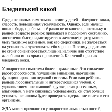
Бледненький какой
Среди основных симптомов анемии у детей – бледность кожи,
слабость, повышенная утомляемость. Однако, если малыш
вполне бодр, проблема всё равно не исключена, поскольку в
раннем возрасте ребёнок привыкает к подобному состоянию,
достаточно быстро адаптируется к железодефициту, может
быть таким же активным, как его сверстники, не жаловаться
на усталость и чувствовать себя хорошо. Поэтому родителям
не стоит ориентироваться лишь на наличие или отсутствие
жалоб или иных ярких проявлений. Ключевой признак –
бледность кожи.
У подростков симптомы более выраженные. Это снижение
работоспособности, ухудшение внимания, нарушение
функционирования нерв­ной системы. Если ваш ребёнок,
раньше любознательный и интересующийся учёбой, с
удовольствием посещаю­щий кружки, стал рассеянным,
апатичным, у него снизилась успеваемость, он стал больше
уставать, нелишним будет проверить содержание железа в его
организме.
ЖДА может проявляться у подрост­ков ломкостью ногтей,