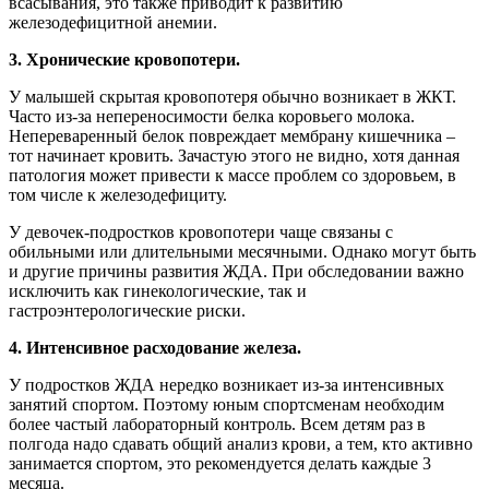
всасывания, это также приводит к развитию
железодефицитной анемии.
3. Хронические кровопотери.
У малышей скрытая кровопотеря обычно возникает в ЖКТ.
Часто из-за непереносимости белка коровьего молока.
Непереваренный белок повреждает мембрану кишечника –
тот начинает кровить. Зачастую этого не видно, хотя данная
патология может привести к массе проблем со здоровьем, в
том числе к железодефициту.
У девочек-подростков кровопотери чаще связаны с
обильными или длительными месячными. Однако могут быть
и другие причины развития ЖДА. При обследовании важно
исключить как гинекологические, так и
гастроэнтерологические риски.
4. Интенсивное расходование железа.
У подростков ЖДА нередко возникает из-за интенсивных
занятий спортом. Поэтому юным спортсменам необходим
более частый лабораторный контроль. Всем детям раз в
полгода надо сдавать общий анализ крови, а тем, кто активно
занимается спортом, это рекомендуется делать каждые 3
месяца.