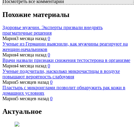
Посмотреть все комментарии
Похожие материалы
Здоровье мужчин. Эксперты призвали внедрять
прагматичные решения
Мария
3 месяца назад
0
Ученые из Германии выяснили, как мужчины реагируют на
женщин-начальников
Мария
4 месяца назад
0
Врачи назвали признаки снижения тестостерона в организме
Мария
4 месяца назад
0
Ученые подсчитали, насколько микрочастицы в воздухе
повышают вероятность слабоумия
Мария
5 месяцев назад
0
Пластырь с микроиглами позволит обнаружить рак кожи в
домашних условиях
Мария
5 месяцев назад
0
Актуальное