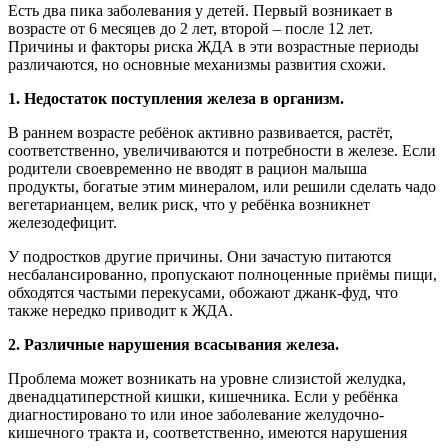
Есть два пика заболевания у детей. Первый возникает в
возрасте от 6 месяцев до 2 лет, второй – после 12 лет.
Причины и факторы риска ЖДА в эти возрастные периоды
различаются, но основные механизмы развития схожи.
1. Недостаток поступления железа в организм.
В раннем возрасте ребёнок активно развивается, растёт,
соответственно, увеличиваются и потребности в железе. Если
родители своевременно не вводят в рацион малыша
продукты, богатые этим минералом, или решили сделать чадо
вегетарианцем, велик риск, что у ребёнка возникнет
железодефицит.
У подростков другие причины. Они зачастую питаются
несбалансированно, пропускают полноценные приёмы пищи,
обходятся частыми перекусами, обожают джанк-фуд, что
также нередко приводит к ЖДА.
2. Различные нарушения всасывания железа.
Проблема может возникать на уровне слизистой желудка,
двенадцатиперст­ной кишки, кишечника. Если у ребёнка
диагностировано то или иное заболевание желудочно-
кишечного тракта и, соответственно, имеются нарушения