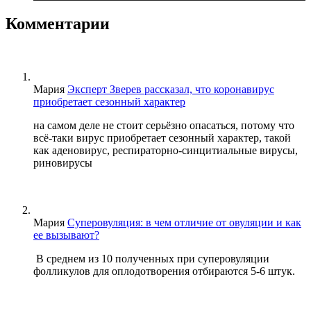
Комментарии
Мария
Эксперт Зверев рассказал, что коронавирус
приобретает сезонный характер
на самом деле не стоит серьёзно опасаться, потому что
всё-таки вирус приобретает сезонный характер, такой
как аденовирус, респираторно-синцитиальные вирусы,
риновирусы
Мария
Суперовуляция: в чем отличие от овуляции и как
ее вызывают?
В среднем из 10 полученных при суперовуляции
фолликулов для оплодотворения отбираются 5-6 штук.