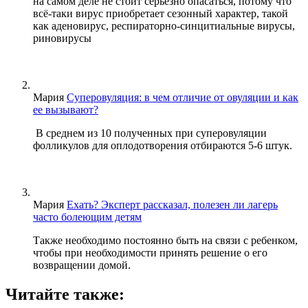
на самом деле не стоит серьёзно опасаться, потому что
всё-таки вирус приобретает сезонный характер, такой
как аденовирус, респираторно-синцитиальные вирусы,
риновирусы
Мария
Суперовуляция: в чем отличие от овуляции и как
ее вызывают?
В среднем из 10 полученных при суперовуляции
фолликулов для оплодотворения отбираются 5-6 штук.
Мария
Ехать? Эксперт рассказал, полезен ли лагерь
часто болеющим детям
Также необходимо постоянно быть на связи с ребенком,
чтобы при необходимости принять решение о его
возвращении домой.
Читайте также: