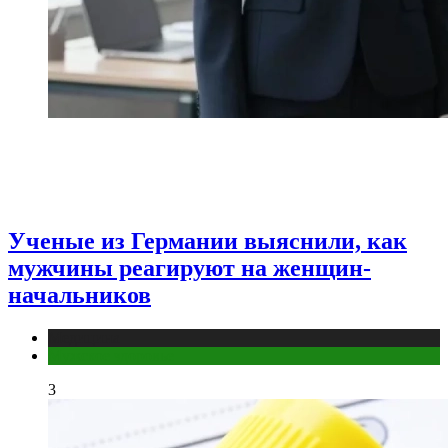
Ученые из Германии выяснили, как
мужчины реагируют на женщин-
начальников
Медицина
Мужское здоровье
3