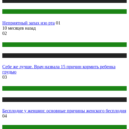
Медицина
Стоматология
Неприятный запах изо рта
01
10 месяцев назад
02
Детское здоровье
Медицина
Себе же лучше. Врач назвала 15 причин кормить ребенка
грудью
03
Женское здоровье
Медицина
Бесплодие у женщин: основные причины женского бесплодия
04
Оборудование