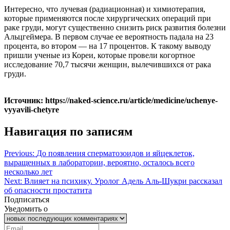
Интересно, что лучевая (радиационная) и химиотерапия,
которые применяются после хирургических операций при
раке груди, могут существенно снизить риск развития болезни
Альцгеймера. В первом случае ее вероятность падала на 23
процента, во втором — на 17 процентов. К такому выводу
пришли ученые из Кореи, которые провели когортное
исследование 70,7 тысячи женщин, вылечившихся от рака
груди.
Источник: https://naked-science.ru/article/medicine/uchenye-
vyyavili-chetyre
Навигация по записям
Previous:
До появления сперматозоидов и яйцеклеток,
выращенных в лаборатории, вероятно, осталось всего
несколько лет
Next:
Влияет на психику. Уролог Адель Аль-Шукри рассказал
об опасности простатита
Подписаться
Уведомить о