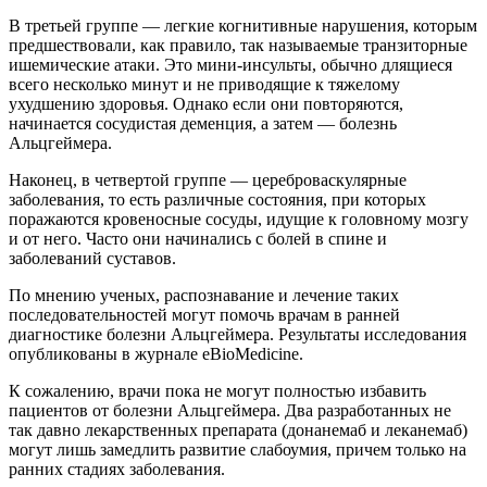
В третьей группе — легкие когнитивные нарушения, которым
предшествовали, как правило, так называемые транзиторные
ишемические атаки. Это мини-инсульты, обычно длящиеся
всего несколько минут и не приводящие к тяжелому
ухудшению здоровья. Однако если они повторяются,
начинается сосудистая деменция, а затем — болезнь
Альцгеймера.
Наконец, в четвертой группе — цереброваскулярные
заболевания, то есть различные состояния, при которых
поражаются кровеносные сосуды, идущие к головному мозгу
и от него. Часто они начинались с болей в спине и
заболеваний суставов.
По мнению ученых, распознавание и лечение таких
последовательностей могут помочь врачам в ранней
диагностике болезни Альцгеймера. Результаты исследования
опубликованы в журнале eBioMedicine.
К сожалению, врачи пока не могут полностью избавить
пациентов от болезни Альцгеймера. Два разработанных не
так давно лекарственных препарата (донанемаб и леканемаб)
могут лишь замедлить развитие слабоумия, причем только на
ранних стадиях заболевания.