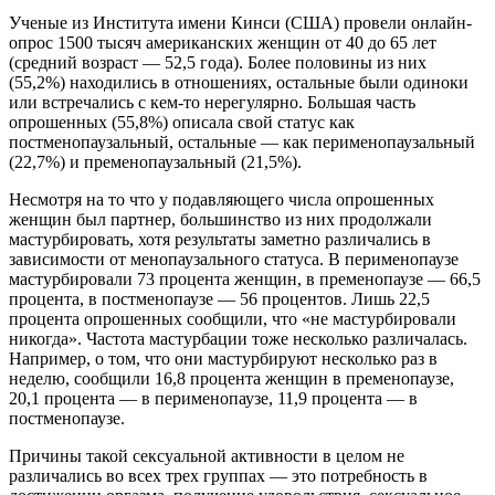
Ученые из Института имени Кинси (США) провели онлайн-
опрос 1500 тысяч американских женщин от 40 до 65 лет
(средний возраст — 52,5 года). Более половины из них
(55,2%) находились в отношениях, остальные были одиноки
или встречались с кем-то нерегулярно. Большая часть
опрошенных (55,8%) описала свой статус как
постменопаузальный, остальные — как перименопаузальный
(22,7%) и пременопаузальный (21,5%).
Несмотря на то что у подавляющего числа опрошенных
женщин был партнер, большинство из них продолжали
мастурбировать, хотя результаты заметно различались в
зависимости от менопаузального статуса. В перименопаузе
мастурбировали 73 процента женщин, в пременопаузе — 66,5
процента, в постменопаузе — 56 процентов. Лишь 22,5
процента опрошенных сообщили, что «не мастурбировали
никогда». Частота мастурбации тоже несколько различалась.
Например, о том, что они мастурбируют несколько раз в
неделю, сообщили 16,8 процента женщин в пременопаузе,
20,1 процента — в перименопаузе, 11,9 процента — в
постменопаузе.
Причины такой сексуальной активности в целом не
различались во всех трех группах — это потребность в