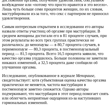
достижении оргазма, получение удовольствия, сексуальное
возбуждение или «потому что просто нравится и это весело».
Лишь чуть больше семи процентов женщин, по их словам,
мастурбировали из-за того, что секс с партнером не приносил
удовлетворения.
Самым интересным открытием в исследовании его авторы
назвали ответы участниц об оргазме при мастурбации. В
среднем женщины достигали его в 81 проценте случаев, при
этом результаты во всех трех группах практически не
различались: до менопаузы — в 80,7 процента случаев, в
перименопаузе — 80,3 процента, в постменопаузальный
период — 81,5 процента. Всего 16,5 процента заявили, что
качество оргазма ухудшилось. Больше половины не заметили
никаких изменений, а 32,5 процента даже сообщили об
улучшении оргазма.
Исследование, опубликованное в журнале
Menopause
,
свидетельствует: хотя субъективная оценка качества оргазма
практически не меняется, частота мастурбации в
постменопаузе заметно снижается. Однако авторы
подчеркивают, что мастурбация в этот период помогает снять
или облегчить неприятные ощущения из-за наступивших
гормональных изменений.