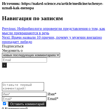
Источник: https://naked-science.ru/article/medicine/uchenye-
uznali-kak-menopa
Навигация по записям
Previous:
Нейробиологи опровергли представления о том, как
мысли превращаются в речь
Next:
Врачи назвали 10 причин, почему у мужчин внезапно
пропадает либидо
Подписаться
Уведомить о
Имя*
Email*
0
Комментарий