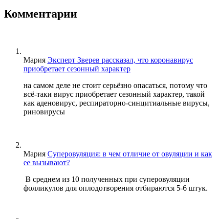
Комментарии
Мария
Эксперт Зверев рассказал, что коронавирус
приобретает сезонный характер
на самом деле не стоит серьёзно опасаться, потому что
всё-таки вирус приобретает сезонный характер, такой
как аденовирус, респираторно-синцитиальные вирусы,
риновирусы
Мария
Суперовуляция: в чем отличие от овуляции и как
ее вызывают?
В среднем из 10 полученных при суперовуляции
фолликулов для оплодотворения отбираются 5-6 штук.