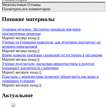
Межтекстовые Отзывы
Посмотреть все комментарии
Похожие материалы
Здоровье мужчин. Эксперты призвали внедрять
прагматичные решения
Мария
3 месяца назад
0
Ученые из Германии выяснили, как мужчины реагируют на
женщин-начальников
Мария
4 месяца назад
0
Врачи назвали признаки снижения тестостерона в организме
Мария
4 месяца назад
0
Ученые подсчитали, насколько микрочастицы в воздухе
повышают вероятность слабоумия
Мария
5 месяцев назад
0
Пластырь с микроиглами позволит обнаружить рак кожи в
домашних условиях
Мария
5 месяцев назад
0
Актуальное