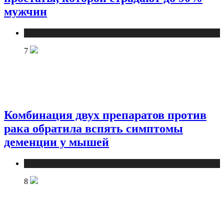
мужчин
Медицина
7
Комбинация двух препаратов против
рака обратила вспять симптомы
деменции у мышей
Медицина
8