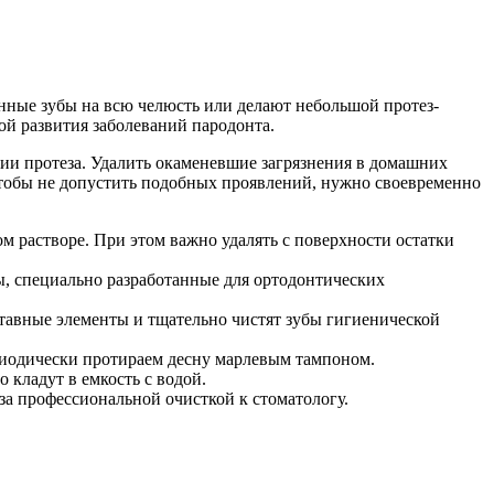
нные зубы на всю челюсть или делают небольшой протез-
ой развития заболеваний пародонта.
ии протеза. Удалить окаменевшие загрязнения в домашних
тобы не допустить подобных проявлений, нужно своевременно
м растворе. При этом важно удалять с поверхности остатки
ы, специально разработанные для ортодонтических
вставные элементы и тщательно чистят зубы гигиенической
риодически протираем десну марлевым тампоном.
 кладут в емкость с водой.
за профессиональной очисткой к стоматологу.