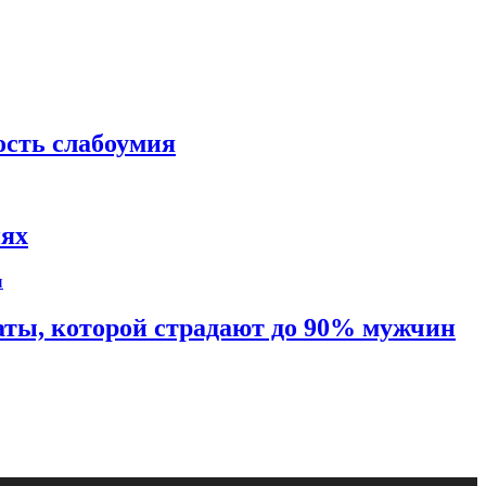
ость слабоумия
иях
таты, которой страдают до 90% мужчин