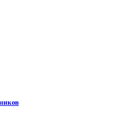
ников