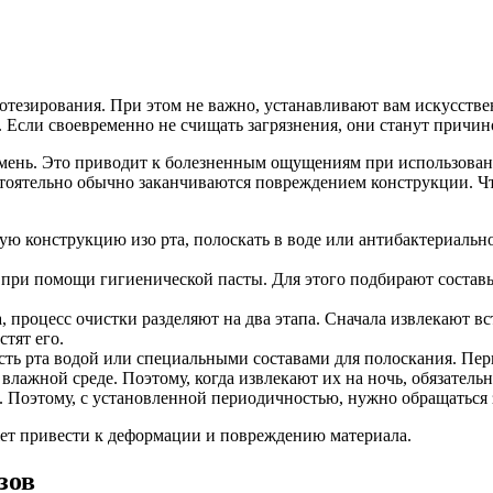
тезирования. При этом не важно, устанавливают вам искусстве
. Если своевременно не счищать загрязнения, они станут причин
амень. Это приводит к болезненным ощущениям при использован
стоятельно обычно заканчиваются повреждением конструкции. Ч
ю конструкцию изо рта, полоскать в воде или антибактериально
 при помощи гигиенической пасты. Для этого подбирают состав
, процесс очистки разделяют на два этапа. Сначала извлекают 
тят его.
ть рта водой или специальными составами для полоскания. Пе
лажной среде. Поэтому, когда извлекают их на ночь, обязательно
 Поэтому, с установленной периодичностью, нужно обращаться 
ет привести к деформации и повреждению материала.
зов