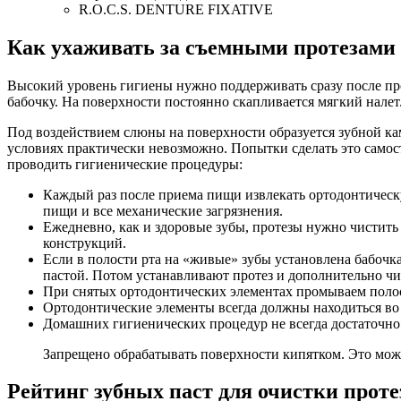
R.O.C.S. DENTURE FIXATIVE
Как ухаживать за съемными протезами
Высокий уровень гигиены нужно поддерживать сразу после про
бабочку. На поверхности постоянно скапливается мягкий налет
Под воздействием слюны на поверхности образуется зубной к
условиях практически невозможно. Попытки сделать это само
проводить гигиенические процедуры:
Каждый раз после приема пищи извлекать ортодонтическу
пищи и все механические загрязнения.
Ежедневно, как и здоровые зубы, протезы нужно чистить
конструкций.
Если в полости рта на «живые» зубы установлена бабочка
пастой. Потом устанавливают протез и дополнительно чис
При снятых ортодонтических элементах промываем полос
Ортодонтические элементы всегда должны находиться во в
Домашних гигиенических процедур не всегда достаточно.
Запрещено обрабатывать поверхности кипятком. Это мож
Рейтинг зубных паст для очистки проте