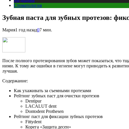
Медицина
Стоматология
Зубная паста для зубных протезов: фи
Мария
1 год назад
0
7 мин.
После полного протезирования зубов может показаться, что тщ
ними. К тому же ошибки в гигиене могут приводить к развитию
лучшая.
Содержание:
Как ухаживать за съемными протезами
Рейтинг зубных паст для очистки протезов
Dentipur
LACALUT dent
Dontodent Prothesen
Рейтинг паст для фиксации зубных протезов
Fittydent
Корега «Защита десен»