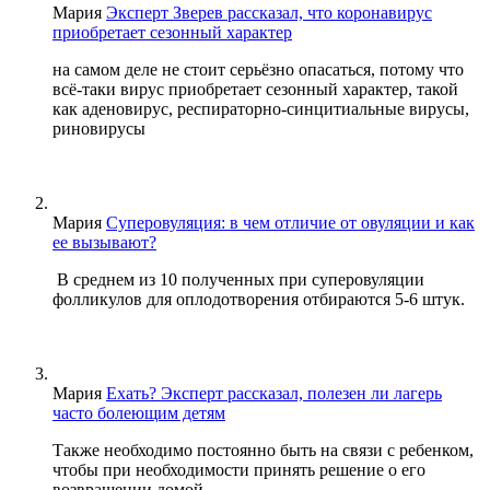
Мария
Эксперт Зверев рассказал, что коронавирус
приобретает сезонный характер
на самом деле не стоит серьёзно опасаться, потому что
всё-таки вирус приобретает сезонный характер, такой
как аденовирус, респираторно-синцитиальные вирусы,
риновирусы
Мария
Суперовуляция: в чем отличие от овуляции и как
ее вызывают?
В среднем из 10 полученных при суперовуляции
фолликулов для оплодотворения отбираются 5-6 штук.
Мария
Ехать? Эксперт рассказал, полезен ли лагерь
часто болеющим детям
Также необходимо постоянно быть на связи с ребенком,
чтобы при необходимости принять решение о его
возвращении домой.