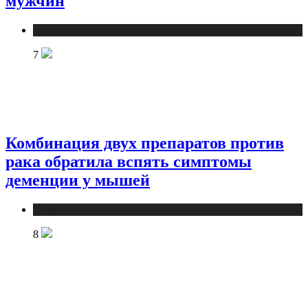
мужчин
Медицина
7
Комбинация двух препаратов против
рака обратила вспять симптомы
деменции у мышей
Медицина
8