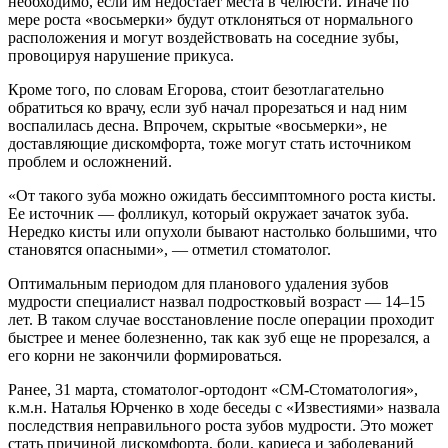
необходимо, если им недостает места в челюсти. Иначе по
мере роста «восьмерки» будут отклоняться от нормального
расположения и могут воздействовать на соседние зубы,
провоцируя нарушение прикуса.
Кроме того, по словам Егорова, стоит безотлагательно
обратиться ко врачу, если зуб начал прорезаться и над ним
воспалилась десна. Впрочем, скрытые «восьмерки», не
доставляющие дискомфорта, тоже могут стать источником
проблем и осложнений.
«От такого зуба можно ожидать бессимптомного роста кисты.
Ее источник — фолликул, который окружает зачаток зуба.
Нередко кисты или опухоли бывают настолько большими, что
становятся опасными», — отметил стоматолог.
Оптимальным периодом для планового удаления зубов
мудрости специалист назвал подростковый возраст — 14–15
лет. В таком случае восстановление после операции проходит
быстрее и менее болезненно, так как зуб еще не прорезался, а
его корни не закончили формироваться.
Ранее, 31 марта, стоматолог-ортодонт «СМ-Стоматология»,
к.м.н. Наталья Юрченко в ходе беседы с «Известиями» назвала
последствия неправильного роста зубов мудрости. Это может
стать причиной дискомфорта, боли, кариеса и заболеваний