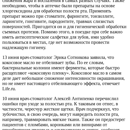
снижения жара и воспаления в самых разных случаях. Также
необходимо, чтобы в аптечке были препараты на основе
хлоргексидина для обработки полости рта. Применять
препарат можно при стоматите, фарингите, тонзиллите,
ларингите, гингивите, пародонтите, травмах слизистых
поверхностей. Пригодится он и для гигиенической обработки
съемных протезов. Помимо этого, в поездке при себе важно
иметь антисептические салфетки для зубов, ими удобно
пользоваться в местах, где нет возможности провести
надлежащую гигиену.
13 июня врач-стоматолог Эрика Сотникова заявила, что
кокосовое масло не отбеливает зубы. По ее словам,
бактериальные колонии имеют ферменты, которые быстро
расщепляют «кокосовую пленку». Кокосовое масло в самом
деле дает небольшое снижение интенсивности окрашивания,
но не имеет настоящего отбеливающего эффекта, отмечает
Life.ru.
10 июня врач-стоматолог Алексей Антипенко перечислил
ошибки при уходе за полостью рта. К таковым он отнес, в
частности, чересчур жесткие щетки. Врач подчеркнул, что
зубочистки, в свою очередь, могут навредить полости рта,
например, травмировать мягкие ткани. Также он предостерег
пациентов с пломбами, коронками или винирами от
приобретения звуковых и ультразвуковых щеток, сообщает