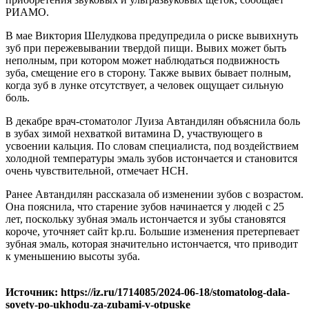
РИАМО.
В мае Виктория Шелудкова предупредила о риске вывихнуть
зуб при пережевывании твердой пищи. Вывих может быть
неполным, при котором может наблюдаться подвижность
зуба, смещение его в сторону. Также вывих бывает полным,
когда зуб в лунке отсутствует, а человек ощущает сильную
боль.
В декабре врач-стоматолог Луиза Автандилян объяснила боль
в зубах зимой нехваткой витамина D, участвующего в
усвоении кальция. По словам специалиста, под воздействием
холодной температуры эмаль зубов истончается и становится
очень чувствительной, отмечает НСН.
Ранее Автандилян рассказала об изменении зубов с возрастом.
Она пояснила, что старение зубов начинается у людей с 25
лет, поскольку зубная эмаль истончается и зубы становятся
короче, уточняет сайт kp.ru. Большие изменения претерпевает
зубная эмаль, которая значительно истончается, что приводит
к уменьшению высоты зуба.
Источник: https://iz.ru/1714085/2024-06-18/stomatolog-dala-
sovety-po-ukhodu-za-zubami-v-otpuske