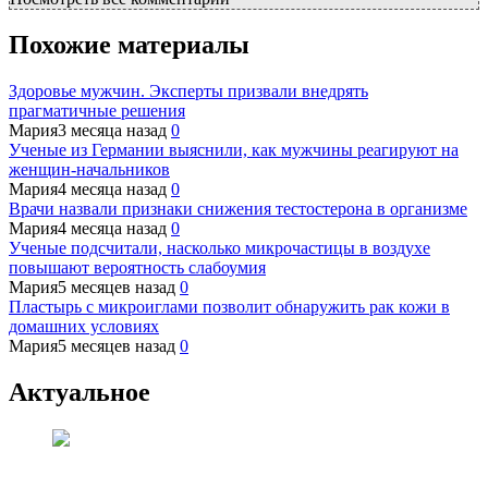
Похожие материалы
Здоровье мужчин. Эксперты призвали внедрять
прагматичные решения
Мария
3 месяца назад
0
Ученые из Германии выяснили, как мужчины реагируют на
женщин-начальников
Мария
4 месяца назад
0
Врачи назвали признаки снижения тестостерона в организме
Мария
4 месяца назад
0
Ученые подсчитали, насколько микрочастицы в воздухе
повышают вероятность слабоумия
Мария
5 месяцев назад
0
Пластырь с микроиглами позволит обнаружить рак кожи в
домашних условиях
Мария
5 месяцев назад
0
Актуальное