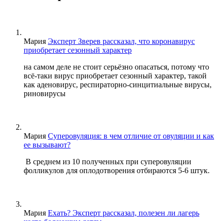
Мария
Эксперт Зверев рассказал, что коронавирус
приобретает сезонный характер
на самом деле не стоит серьёзно опасаться, потому что
всё-таки вирус приобретает сезонный характер, такой
как аденовирус, респираторно-синцитиальные вирусы,
риновирусы
Мария
Суперовуляция: в чем отличие от овуляции и как
ее вызывают?
В среднем из 10 полученных при суперовуляции
фолликулов для оплодотворения отбираются 5-6 штук.
Мария
Ехать? Эксперт рассказал, полезен ли лагерь