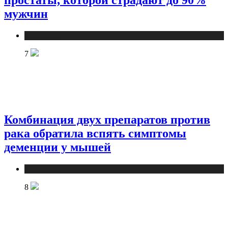
простаты, которой страдают до 90%
мужчин
Медицина
7
Комбинация двух препаратов против
рака обратила вспять симптомы
деменции у мышей
Медицина
8