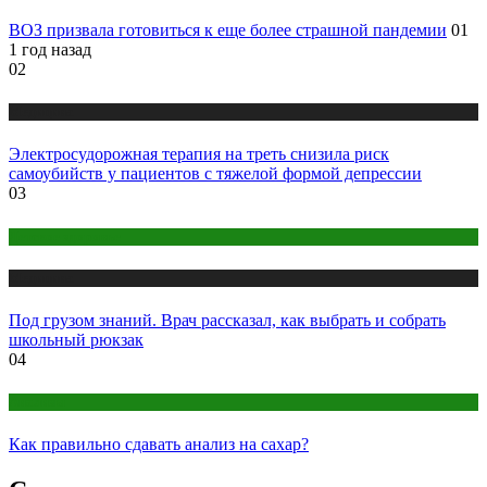
ВОЗ призвала готовиться к еще более страшной пандемии
01
1 год назад
02
Медицина
Электросудорожная терапия на треть снизила риск
самоубийств у пациентов с тяжелой формой депрессии
03
Детское здоровье
Медицина
Под грузом знаний. Врач рассказал, как выбрать и собрать
школьный рюкзак
04
Анализы
Как правильно сдавать анализ на сахар?