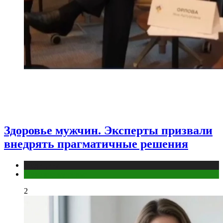
Здоровье мужчин. Эксперты призвали
внедрять прагматичные решения
Медицина
Мужское здоровье
2