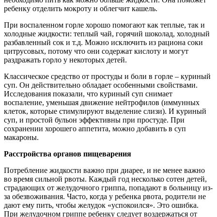
ребенку отделить мокроту и облегчит кашель.
При воспаленном горле хорошо помогают как теплые, так и
холодные жидкости: теплый чай, горячий шоколад, холодный
разбавленный сок и т.д. Можно исключить из рациона соки
цитрусовых, потому что они содержат кислоту и могут
раздражать горло у некоторых детей.
Классическое средство от простуды и боли в горле – куриный
суп. Он действительно обладает особенными свойствами.
Исследования показали, что куриный суп снимает
воспаление, уменьшая движение нейтрофилов (иммунных
клеток, которые стимулируют выделение слизи). И куриный
суп, и простой бульон эффективны при простуде. При
сохранении хорошего аппетита, можно добавить в суп
макароны.
Расстройства органов пищеварения
Потребление жидкости важно при диарее, и не менее важно
во время сильной рвоты. Каждый год несколько сотен детей,
страдающих от желудочного гриппа, попадают в больницу из-
за обезвоживания. Часто, когда у ребенка рвота, родители не
дают ему пить, чтобы желудок «успокоился». Это ошибка.
При желудочном гриппе ребенку следует воздержаться от