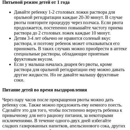
Питьевой режим детей от 1 года
Давайте ребенку 1-2 столовых ложки раствора для
оральной регидратации каждые 20-30 минут. В случае
рвоты повторите процедуру через полчаса. Если рвота
продолжается, постепенно повышайте частоту приема
раствора до 2 столовых ложек каждые 10 минут.
Детям 3-4 лет обычно не нравится соленый вкус
раствора, и поэтому ребенок может отказываться его
принимать. В таких случаях можно приобрести в аптеке
специальные растворы, обладающие приятным
фруктовым вкусом.
Если у малыша началась диарея без рвоты, кроме
раствора для оральной регидратации ему можно давать
другие жидкости. Но не давайте малышу фруктовые
соки.
Питание детей во время выздоровления
Через пару часов после прекращения рвоты можно дать
ребенку сок. Также можно предложить ему немного поесть.
Сделайте это для того, чтобы постепенно вернуть ребенка к
привычному для него рациону питания, за некоторыми
исключениями. В течение одного-двух дней избегайте
сладких газированных напитков, апельсинового сока, других