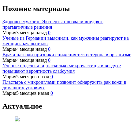
Похожие материалы
Здоровье мужчин. Эксперты призвали внедрять
прагматичные решения
Мария
3 месяца назад
0
Ученые из Германии выяснили, как мужчины реагируют на
женщин-начальников
Мария
4 месяца назад
0
Врачи назвали признаки снижения тестостерона в организме
Мария
4 месяца назад
0
Ученые подсчитали, насколько микрочастицы в воздухе
повышают вероятность слабоумия
Мария
5 месяцев назад
0
Пластырь с микроиглами позволит обнаружить рак кожи в
домашних условиях
Мария
5 месяцев назад
0
Актуальное