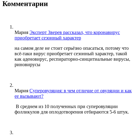
Комментарии
Мария
Эксперт Зверев рассказал, что коронавирус
приобретает сезонный характер
на самом деле не стоит серьёзно опасаться, потому что
всё-таки вирус приобретает сезонный характер, такой
как аденовирус, респираторно-синцитиальные вирусы,
риновирусы
Мария
Суперовуляция: в чем отличие от овуляции и как
ее вызывают?
В среднем из 10 полученных при суперовуляции
фолликулов для оплодотворения отбираются 5-6 штук.