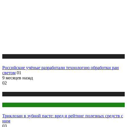
Медицина
Российские учёные разработали технологию обработки ран
светом
01
9 месяцев назад
02
Медицина
Стоматология
Триклозан в зубной пасте: вред и рейтинг полезных средств с
ним
03