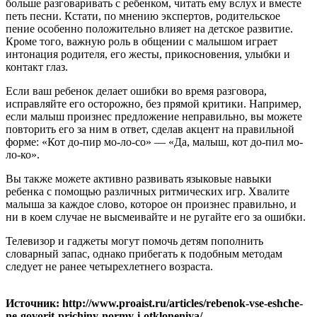
больше разговаривать с ребенком, читать ему вслух и вместе
петь песни. Кстати, по мнению экспертов, родительское
пение особенно положительно влияет на детское развитие.
Кроме того, важную роль в общении с малышом играет
интонация родителя, его жесты, прикосновения, улыбки и
контакт глаз.
Если ваш ребенок делает ошибки во время разговора,
исправляйте его осторожно, без прямой критики. Например,
если малыш произнес предложение неправильно, вы можете
повторить его за ним в ответ, сделав акцент на правильной
форме: «Кот до-пир мо-ло-со» — «Да, малыш, кот до-пил мо-
ло-ко».
Вы также можете активно развивать языковые навыки
ребенка с помощью различных ритмических игр. Хвалите
малыша за каждое слово, которое он произнес правильно, и
ни в коем случае не высмеивайте и не ругайте его за ошибки.
Телевизор и гаджеты могут помочь детям пополнить
словарный запас, однако прибегать к подобным методам
следует не ранее четырехлетнего возраста.
Источник: http://www.proaist.ru/articles/rebenok-vse-eshche-
ne-govorit-prichiny-normy-i-otkloneniya/