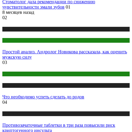
Стоматолог дала рекомендации по снижению
чувствительности эмали зубов
01
8 месяцев назад
02
Медицина
Мужское здоровье
Простой анализ. Андролог Новикова рассказала, как оценить
мужскую силу
03
Беременность
Медицина
Что необходимо успеть сделать до родов
04
Медицина
Противозачаточные таблетки в три раза повысили риск
криптогенного инсульта