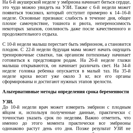
На 6-й акушерской неделе у эмбриона начинает биться сердце,
это чудо можно увидеть на УЗИ. Также с 6-й недели может
появиться токсикоз, который отступит примерно к 14–16-й
неделе. Основные признаки: слабость в течение дня, общее
плохое самочувствие, тошнота и рвота, непереносимость
некоторых запахов, сонливость даже после качественного и
продолжительного отдыха.
С 10-й недели малыш перестает быть эмбрионом, а становится
плодом. С 22-й недели будущая мама может начать ощущать
тренировочные схватки, так организм потихоньку начинает
готовиться к предстоящим родам. На 26-й неделе глазки
малыша открываются, он начинает различать свет. На 34-й
неделе головка ребенка опускается в малый таз. На 35-й
неделе кроха весит уже около 3 кг, все его органы
сформированы и достигают нужных этапов зрелости.
Альтернативные методы определения срока беременности
УЗИ.
До 10-й недели врач может измерить эмбрион с плодным
яйцом и, используя полученные данные, практически с
точностью указать срок по неделям. Важно отметить, что
именно до этого момента практически все эмбрионы
одинаково растут день ото дня. Позже результат УЗИ не