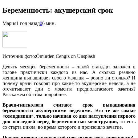
Беременность: акушерский срок
Мария
1 год назад
0
6 мин.
Источник фото:Ömürden Cengiz on Unsplash
Девять месяцев беременности – такой стандарт заложен в
голове практически каждого из нас. А сколько реально
женщина вынашивает своего малыша – ровно ли столько? И
почему врачи говорят про какие-то акушерские недели, а не
отсчитывают дни с момента предполагаемого зачатия?
Расскажем об этом подробнее.
Врачи-гинекологи считают срок вынашивания
беременности акушерскими неделями. Это те же самые
«семидневки», только начиная со дня наступления первого
дня последней перед беременностью менструации,
то есть
со старта цикла, во время которого и произошло зачатие.
Почему именно акушерский срок используют гинекологи?