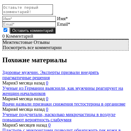
Имя*
Email*
0
Комментарий
Межтекстовые Отзывы
Посмотреть все комментарии
Похожие материалы
Здоровье мужчин. Эксперты призвали внедрять
прагматичные решения
Мария
3 месяца назад
0
Ученые из Германии выяснили, как мужчины реагируют на
женщин-начальников
Мария
4 месяца назад
0
Врачи назвали признаки снижения тестостерона в организме
Мария
4 месяца назад
0
Ученые подсчитали, насколько микрочастицы в воздухе
повышают вероятность слабоумия
Мария
5 месяцев назад
0
Пластырь с микроиглами позволит обнаружить рак кожи в