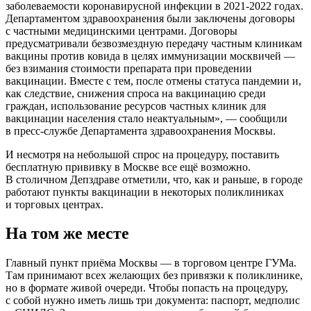
заболеваемости коронавирусной инфекции в 2021-2022 годах.
Департаментом здравоохранения были заключены договоры
с частными медицинскими центрами. Договоры
предусматривали безвозмездную передачу частным клиникам
вакцины против ковида в целях иммунизации москвичей —
без взимания стоимости препарата при проведении
вакцинации. Вместе с тем, после отмены статуса пандемии и,
как следствие, снижения спроса на вакцинацию среди
граждан, использование ресурсов частных клиник для
вакцинации населения стало неактуальным», — сообщили
в пресс-службе Департамента здравоохранения Москвы.
И несмотря на небольшой спрос на процедуру, поставить
бесплатную прививку в Москве все ещё возможно.
В столичном Депздраве отметили, что, как и раньше, в городе
работают пункты вакцинации в некоторых поликлиниках
и торговых центрах.
На том же месте
Главный пункт приёма Москвы — в торговом центре ГУМа.
Там принимают всех желающих без привязки к поликлинике,
но в формате живой очереди. Чтобы попасть на процедуру,
с собой нужно иметь лишь три документа: паспорт, медполис