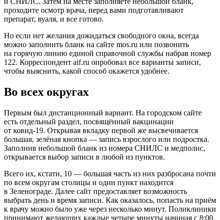
и СНИЛС. Затем на месте заполняете небольшой бланк,
проходите осмотр врача, перед вами подготавливают
препарат, вуаля, и все готово.
Но если нет желания дожидаться свободного окна, всегда
можно заполнить бланк на сайте mos.ru или позвонить
на горячую линию единой справочной службы набрав номер
122. Корреспондент aif.ru опробовал все варианты записи,
чтобы выяснить, какой способ окажется удобнее.
Во всех округах
Первым был дистанционный вариант. На городском сайте
есть отдельный раздел, посвящённый вакцинации
от ковид-19. Открывая вкладку первой же высвечивается
большая, зелёная кнопка — запись взрослого или подростка.
Заполнив небольшой бланк из номера СНИЛС и медполис,
открывается выбор записи в любой из пунктов.
Всего их, кстати, 10 — большая часть из них разбросана почти
по всем округам столицы и один пункт находится
в Зеленограде. Далее сайт предоставляет возможность
выбрать день и время записи. Как оказалось, попасть на приём
к врачу можно было уже через несколько минут. Поликлиники
принимают желающих каждые четыре минуты начиная с 8:00