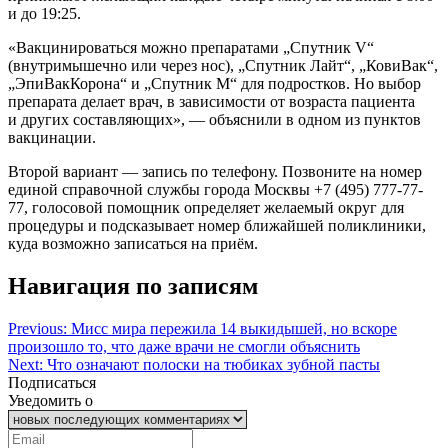
и до 19:25.
«Вакцинироваться можно препаратами „Спутник V“
(внутримышечно или через нос), „Спутник Лайт“, „КовиВак“,
„ЭпиВакКорона“ и „Спутник М“ для подростков. Но выбор
препарата делает врач, в зависимости от возраста пациента
и других составляющих», — объяснили в одном из пунктов
вакцинации.
Второй вариант — запись по телефону. Позвоните на номер
единой справочной службы города Москвы +7 (495) 777-77-
77, голосовой помощник определяет желаемый округ для
процедуры и подсказывает номер ближайшей поликлиники,
куда возможно записаться на приём.
Навигация по записям
Previous:
Мисс мира пережила 14 выкидышей, но вскоре
произошло то, что даже врачи не смогли объяснить
Next:
Что означают полоски на тюбиках зубной пасты
Подписаться
Уведомить о