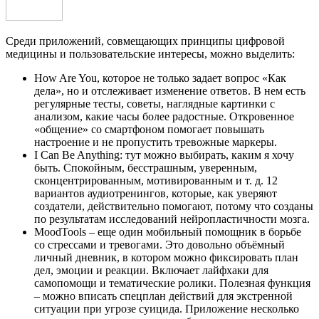
Среди приложений, совмещающих принципы цифровой
медицины и пользовательские интересы, можно выделить:
How Are You, которое не только задает вопрос «Как
дела», но и отслеживает изменение ответов. В нем есть
регулярные тесты, советы, наглядные картинки с
анализом, какие часы более радостные. Откровенное
«общение» со смартфоном помогает повышать
настроение и не пропустить тревожные маркеры.
I Can Be Anything: тут можно выбирать, каким я хочу
быть. Спокойным, бесстрашным, уверенным,
сконцентрированным, мотивированным и т. д. 12
вариантов аудиотренингов, которые, как уверяют
создатели, действительно помогают, потому что созданы
по результатам исследований нейропластичности мозга.
MoodTools – еще один мобильный помощник в борьбе
со стрессами и тревогами. Это довольно объёмный
личный дневник, в котором можно фиксировать план
дел, эмоции и реакции. Включает лайфхаки для
самопомощи и тематические ролики. Полезная функция
– можно вписать спецплан действий для экстренной
ситуации при угрозе суицида. Приложение несколько