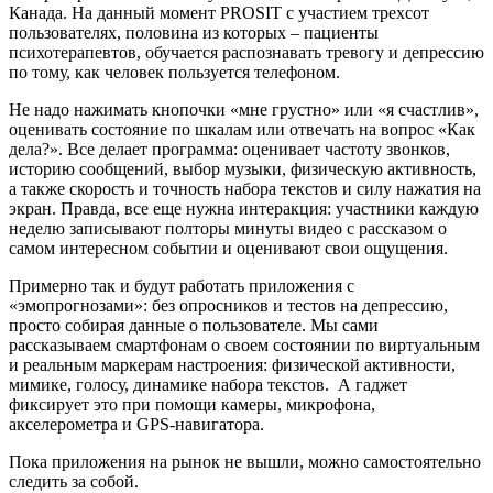
Канада. На данный момент PROSIT с участием трехсот
пользователях, половина из которых – пациенты
психотерапевтов, обучается распознавать тревогу и депрессию
по тому, как человек пользуется телефоном.
Не надо нажимать кнопочки «мне грустно» или «я счастлив»,
оценивать состояние по шкалам или отвечать на вопрос «Как
дела?». Все делает программа: оценивает частоту звонков,
историю сообщений, выбор музыки, физическую активность,
а также скорость и точность набора текстов и силу нажатия на
экран. Правда, все еще нужна интеракция: участники каждую
неделю записывают полторы минуты видео с рассказом о
самом интересном событии и оценивают свои ощущения.
Примерно так и будут работать приложения с
«эмопрогнозами»: без опросников и тестов на депрессию,
просто собирая данные о пользователе. Мы сами
рассказываем смартфонам о своем состоянии по виртуальным
и реальным маркерам настроения: физической активности,
мимике, голосу, динамике набора текстов. А гаджет
фиксирует это при помощи камеры, микрофона,
акселерометра и GPS-навигатора.
Пока приложения на рынок не вышли, можно самостоятельно
следить за собой.