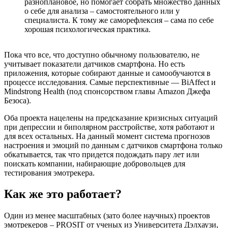
разноплановое, но помогает собрать множество данных
о себе для анализа – самостоятельного или у
специалиста. К тому же саморефлексия – сама по себе
хорошая психологическая практика.
Пока что все, что доступно обычному пользователю, не
учитывает показатели датчиков смартфона. Но есть
приложения, которые собирают данные и самообучаются в
процессе исследования. Самые перспективные — BiAffect и
Mindstrong Health (под спонсорством главы Amazon Джефа
Безоса).
Оба проекта нацелены на предсказание кризисных ситуаций
при депрессии и биполярном расстройстве, хотя работают и
для всех остальных. На данный момент система прогнозов
настроения и эмоций по данным с датчиков смартфона только
обкатывается, так что придется подождать пару лет или
поискать компании, набирающие добровольцев для
тестирования эмотрекера.
Как же это работает?
Один из менее масштабных (зато более научных) проектов
эмотрекеров – PROSIT от ученых из Университета Дэлхаузи,