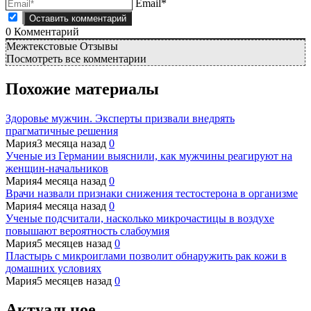
Email*
0
Комментарий
Межтекстовые Отзывы
Посмотреть все комментарии
Похожие материалы
Здоровье мужчин. Эксперты призвали внедрять
прагматичные решения
Мария
3 месяца назад
0
Ученые из Германии выяснили, как мужчины реагируют на
женщин-начальников
Мария
4 месяца назад
0
Врачи назвали признаки снижения тестостерона в организме
Мария
4 месяца назад
0
Ученые подсчитали, насколько микрочастицы в воздухе
повышают вероятность слабоумия
Мария
5 месяцев назад
0
Пластырь с микроиглами позволит обнаружить рак кожи в
домашних условиях
Мария
5 месяцев назад
0
Актуальное