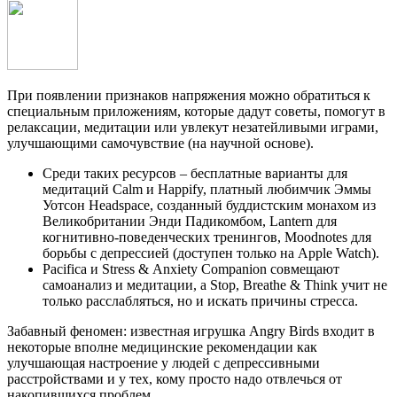
При появлении признаков напряжения можно обратиться к
специальным приложениям, которые дадут советы, помогут в
релаксации, медитации или увлекут незатейливыми играми,
улучшающими самочувствие (на научной основе).
Среди таких ресурсов – бесплатные варианты для
медитаций Calm и Happify, платный любимчик Эммы
Уотсон Headspace, созданный буддистским монахом из
Великобритании Энди Падикомбом, Lantern для
когнитивно-поведенческих тренингов, Moodnotes для
борьбы с депрессией (доступен только на Apple Watch).
Pacifica и Stress & Anxiety Companion совмещают
самоанализ и медитации, а Stop, Breathe & Think учит не
только расслабляться, но и искать причины стресса.
Забавный феномен: известная игрушка Angry Birds входит в
некоторые вполне медицинские рекомендации как
улучшающая настроение у людей с депрессивными
расстройствами и у тех, кому просто надо отвлечься от
накопившихся проблем.