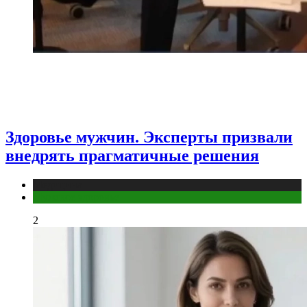
Здоровье мужчин. Эксперты призвали
внедрять прагматичные решения
Медицина
Мужское здоровье
2