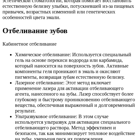
эстетической стоматологии, которая помогает восстановить
естественную белизну улыбки, потускневшей из-за пищевых
привычек, возрастных изменений или генетических
особенностей цвета эмали.
Отбеливание зубов
Кабинетное отбеливание
Химическое отбеливание: Используется специальный
гель на основе перекиси водорода или карбамида,
который наносится на поверхность зубов. Активные
компоненты геля проникают в эмаль и окисляют
пигменты, возвращая зубам естественную белизну.
Лазерное отбеливание: Этот метод включает
применение лазера для активации отбеливающего
агента, нанесенного на зубы. Лазер способствует более
глубокому и быстрому проникновению отбеливающего
вещества, обеспечивая выраженный и долговременный
результат.
Ультразвуковое отбеливание: В этом случае
используется ультразвук для активации специального
отбеливающего раствора. Метод эффективен и
безопасен, так как минимизирует тепловое воздействие
на зубы, уменьшая риск их повреждения.