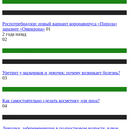
COVID
Медицина
Роспотребнадзор: новый вариант коронавируса «Пирола»
заразнее «Омикрона»
01
2 года назад
02
Женское здоровье
Медицина
Уретрит у мальчиков и девочек: почему возникает болезнь?
03
Народная медицина
Как самостоятельно сделать косметику для лица?
04
Медицина
Девушки, забеременевшие в подростковом возрасте, вдвое