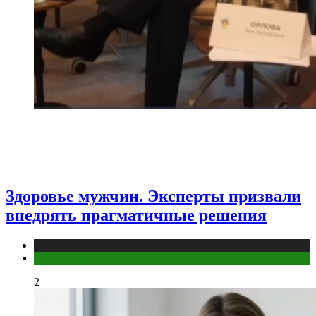
Здоровье мужчин. Эксперты призвали
внедрять прагматичные решения
Медицина
Мужское здоровье
2