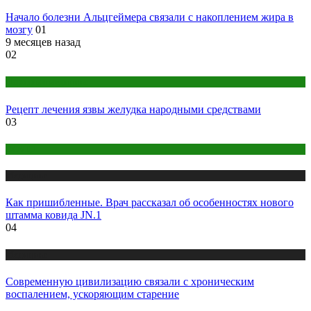
Начало болезни Альцгеймера связали с накоплением жира в
мозгу
01
9 месяцев назад
02
Народная медицина
Рецепт лечения язвы желудка народными средствами
03
COVID
Медицина
Как пришибленные. Врач рассказал об особенностях нового
штамма ковида JN.1
04
Медицина
Современную цивилизацию связали с хроническим
воспалением, ускоряющим старение