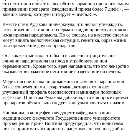
это негативно влияет на выработку гормонов при длительном
применении препарата (ежедневный прием более 7 дней)», —
заявила медик, которую цитирует «Газета.Ru».
Вместе с тем Рудакова подчеркнула, что нельзя утверждать,
что снижение активности сперматозоидов происходит только
из-за приема парацетамола. По её словам, на качество спермы
могут влиять экологическая ситуация, генетика, образ жизни
или применение других препаратов.
Она также отметила, что было выявлено отрицательное
влияние парацетамола на плод в утробе матери при
беременности. Кроме того, врач напомнила, что это лекарство
оказывает выраженное негативное воздействие на печень.
Медик посоветовала по возможности заменять парацетамол
более современными лекарствами, которых отличает
улучшенный профиль безопасности и минимум побочных
эффектов. При этом Рудакова добавила, что в вопросе приёма
препаратов обязательно следует консультироваться с врачом.
Напомним, в конце февраля доцент кафедры терапии
медицинского факультета Государственного университета
просвещения Ирина Волгина предупредила, что водителям
нельзя принимать аспирин и парацетамол перед поездкой на