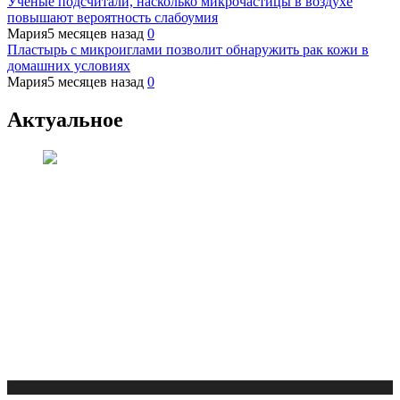
Ученые подсчитали, насколько микрочастицы в воздухе
повышают вероятность слабоумия
Мария
5 месяцев назад
0
Пластырь с микроиглами позволит обнаружить рак кожи в
домашних условиях
Мария
5 месяцев назад
0
Актуальное
Медицина