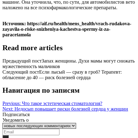
машине. Она уточнила, что, по сути, для автомобилистов вето
наложено на все психофармакологические препараты.
Источник: https://aif.ru/health/mens_health/vrach-rudakova-
zayavila-o-riske-snizheniya-kachestva-spermy-iz-za-
paracetamola
Read more articles
Предыдущий пост
Запах женщины. Духи мамы могут снижать
мужественность мальчиков
Следующий пост
Если лысый — сразу в гроб? Терапевт:
облысение до 40 — риск болезней сердца
Навигация по записям
Previous:
Что такое эстетическая стоматология?
Next:
Недосып повышает риски болезней сердца у женщин
Подписаться
Уведомить о