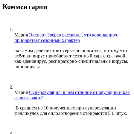
Комментарии
Мария
Эксперт Зверев рассказал, что коронавирус
приобретает сезонный характер
на самом деле не стоит серьёзно опасаться, потому что
всё-таки вирус приобретает сезонный характер, такой
как аденовирус, респираторно-синцитиальные вирусы,
риновирусы
Мария
Суперовуляция: в чем отличие от овуляции и как
ее вызывают?
В среднем из 10 полученных при суперовуляции
фолликулов для оплодотворения отбираются 5-6 штук.