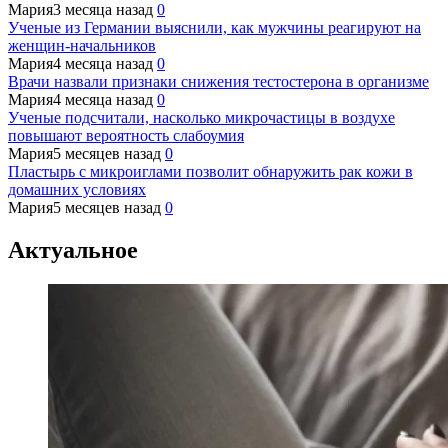
Мария
3 месяца назад
0
Ученые из Германии выяснили, как мужчины реагируют на
женщин-начальников
Мария
4 месяца назад
0
Врачи назвали признаки снижения тестостерона в организме
Мария
4 месяца назад
0
Ученые подсчитали, насколько микрочастицы в воздухе
повышают вероятность слабоумия
Мария
5 месяцев назад
0
Пластырь с микроиглами позволит обнаружить рак кожи в
домашних условиях
Мария
5 месяцев назад
0
Актуальное