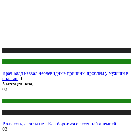
Медицина
Мужское здоровье
Врач Бадд назвал неочевидные причины проблем у мужчин в
спальне
01
5 месяцев назад
02
Детское здоровье
Медицина
Воля есть, а силы нет. Как бороться с весенней анемией
03