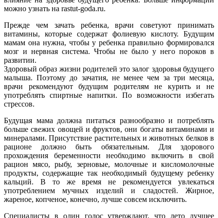
можно узнать на rastut-goda.ru.
Прежде чем зачать ребенка, врачи советуют принимать
витамины, которые содержат фолиевую кислоту. Будущим
мамам она нужна, чтобы у ребенка правильно формировался
мозг и нервная система. Чтобы не было у него пороков в
развитии.
Здоровый образ жизни родителей это залог здоровья будущего
малыша. Поэтому до зачатия, не менее чем за три месяца,
врачи рекомендуют будущим родителям не курить и не
употреблять спиртные напитки. По возможности избегать
стрессов.
Будущая мама должна питаться разнообразно и потреблять
больше свежих овощей и фруктов, они богаты витаминами и
минералами. Присутствие растительных и животных белков в
рационе должно быть обязательным. Для здорового
прохождения беременности необходимо включить в свой
рацион мясо, рыбу, зерновые, молочные и кисломолочные
продукты, содержащие так необходимый будущему ребенку
кальций. В то же время не рекомендуется увлекаться
употреблением мучных изделий и сладостей. Жирное,
жареное, копченое, конечно, лучше совсем исключить.
Специалисты в один голос утверждают, что лето лучшее