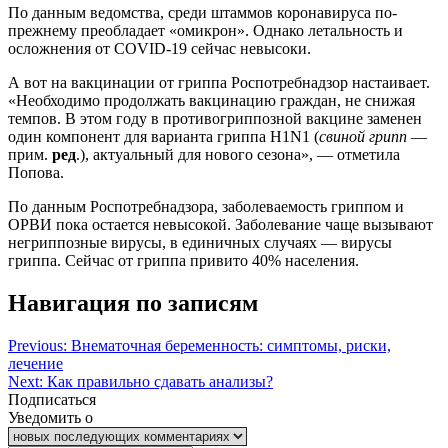
По данным ведомства, среди штаммов коронавируса по-
прежнему преобладает «омикрон». Однако летальность и
осложнения от COVID-19 сейчас невысоки.
А вот на вакцинации от гриппа Роспотребнадзор настаивает.
«Необходимо продолжать вакцинацию граждан, не снижая
темпов. В этом году в противогриппозной вакцине заменен
один компонент для варианта гриппа H1N1 (
свиной грипп
—
прим.
ред
.), актуальный для нового сезона», — отметила
Попова.
По данным Роспотребнадзора, заболеваемость гриппом и
ОРВИ пока остается невысокой. Заболевание чаще вызывают
негриппозные вирусы, в единичных случаях — вирусы
гриппа. Сейчас от гриппа привито 40% населения.
Навигация по записям
Previous:
Внематочная беременность: симптомы, риски,
лечение
Next:
Как правильно сдавать анализы?
Подписаться
Уведомить о