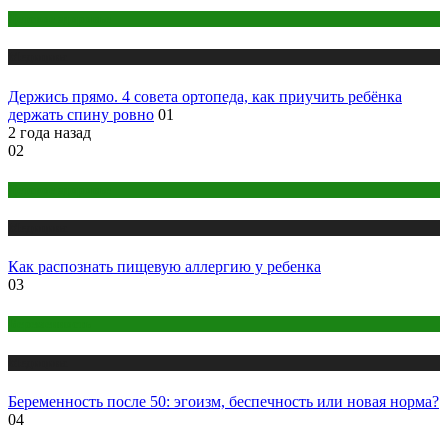
Детское здоровье
Медицина
Держись прямо. 4 совета ортопеда, как приучить ребёнка
держать спину ровно
01
2 года назад
02
Детское здоровье
Медицина
Как распознать пищевую аллергию у ребенка
03
Беременность
Медицина
Беременность после 50: эгоизм, беспечность или новая норма?
04