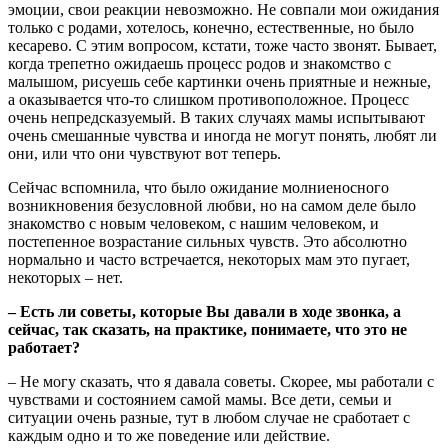
эмоции, свои реакции невозможно. Не совпали мои ожидания
только с родами, хотелось, конечно, естественные, но было
кесарево. С этим вопросом, кстати, тоже часто звонят. Бывает,
когда трепетно ожидаешь процесс родов и знакомство с
малышом, рисуешь себе картинки очень приятные и нежные,
а оказывается что-то слишком противоположное. Процесс
очень непредсказуемый. В таких случаях мамы испытывают
очень смешанные чувства и иногда не могут понять, любят ли
они, или что они чувствуют вот теперь.
Сейчас вспомнила, что было ожидание молниеносного
возникновения безусловной любви, но на самом деле было
знакомство с новым человеком, с нашим человеком, и
постепенное возрастание сильных чувств. Это абсолютно
нормально и часто встречается, некоторых мам это пугает,
некоторых – нет.
– Есть ли советы, которые Вы давали в ходе звонка, а
сейчас, так сказать, на практике, понимаете, что это не
работает?
– Не могу сказать, что я давала советы. Скорее, мы работали с
чувствами и состоянием самой мамы. Все дети, семьи и
ситуации очень разные, тут в любом случае не сработает с
каждым одно и то же поведение или действие.