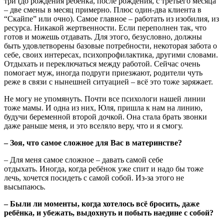
три (до рождения ребёнка, после рождения, с третьего месяца
– две смены в месяц примерно. Плюс один-два клиента в
“Скайпе” или очно). Самое главное – работать из изобилия, из
ресурса. Никакой жертвенности. Если переполнен так, что
готов и можешь отдавать. Для этого, безусловно, должны
быть удовлетворены базовые потребности, некоторая забота о
себе, своих интересах, психопрофилактика, другими словами.
Отдыхать и переключаться между работой. Сейчас очень
помогает муж, иногда подруги приезжают, родители чуть
реже в связи с нынешней ситуацией – всё это тоже заряжает.
Не могу не упомянуть. Почти все психологи нашей линии
тоже мамы. И одна из них, Юля, пришла к нам на линию,
будучи беременной второй дочкой. Она стала брать звонки
даже раньше меня, и это вселяло веру, что и я смогу.
– Зоя, что самое сложное для Вас в материнстве?
– Для меня самое сложное – давать самой себе
отдыхать. Иногда, когда ребёнок уже спит и надо бы тоже
лечь, хочется посидеть с самой собой. Из-за этого не
высыпаюсь.
– Были ли моменты, когда хотелось всё бросить, даже
ребёнка, и убежать, выдохнуть и побыть наедине с собой?