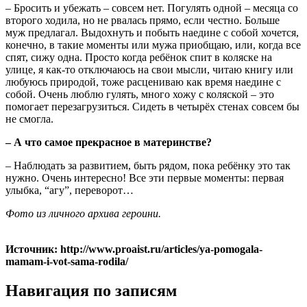
– Бросить и убежать – совсем нет. Погулять одной – месяца со
второго ходила, но не рвалась прямо, если честно. Больше
муж предлагал. Выдохнуть и побыть наедине с собой хочется,
конечно, в такие моменты или мужа приобщаю, или, когда все
спят, сижу одна. Просто когда ребёнок спит в коляске на
улице, я как-то отключаюсь на свои мысли, читаю книгу или
любуюсь природой, тоже расцениваю как время наедине с
собой. Очень люблю гулять, много хожу с коляской – это
помогает перезагрузиться. Сидеть в четырёх стенах совсем бы
не смогла.
– А что самое прекрасное в материнстве?
– Наблюдать за развитием, быть рядом, пока ребёнку это так
нужно. Очень интересно! Все эти первые моменты: первая
улыбка, “агу”, переворот…
Фото из личного архива героини.
Источник: http://www.proaist.ru/articles/ya-pomogala-
mamam-i-vot-sama-rodila/
Навигация по записям