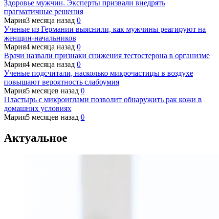
Здоровье мужчин. Эксперты призвали внедрять
прагматичные решения
Мария
3 месяца назад
0
Ученые из Германии выяснили, как мужчины реагируют на
женщин-начальников
Мария
4 месяца назад
0
Врачи назвали признаки снижения тестостерона в организме
Мария
4 месяца назад
0
Ученые подсчитали, насколько микрочастицы в воздухе
повышают вероятность слабоумия
Мария
5 месяцев назад
0
Пластырь с микроиглами позволит обнаружить рак кожи в
домашних условиях
Мария
5 месяцев назад
0
Актуальное