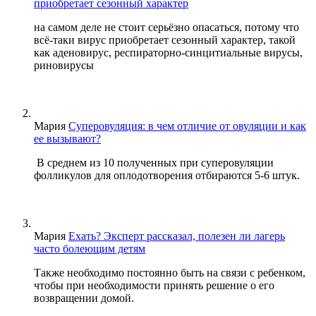
приобретает сезонный характер
на самом деле не стоит серьёзно опасаться, потому что
всё-таки вирус приобретает сезонный характер, такой
как аденовирус, респираторно-синцитиальные вирусы,
риновирусы
Мария
Суперовуляция: в чем отличие от овуляции и как
ее вызывают?
В среднем из 10 полученных при суперовуляции
фолликулов для оплодотворения отбираются 5-6 штук.
Мария
Ехать? Эксперт рассказал, полезен ли лагерь
часто болеющим детям
Также необходимо постоянно быть на связи с ребенком,
чтобы при необходимости принять решение о его
возвращении домой.