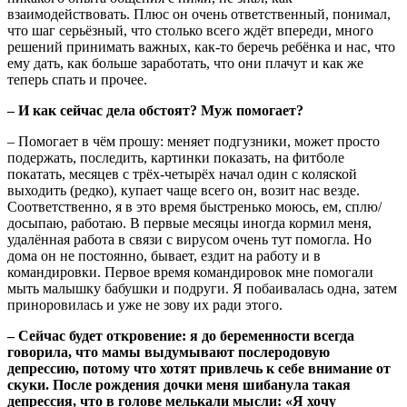
взаимодействовать. Плюс он очень ответственный, понимал,
что шаг серьёзный, что столько всего ждёт впереди, много
решений принимать важных, как-то беречь ребёнка и нас, что
ему дать, как больше заработать, что они плачут и как же
теперь спать и прочее.
– И как сейчас дела обстоят? Муж помогает?
– Помогает в чём прошу: меняет подгузники, может просто
подержать, последить, картинки показать, на фитболе
покатать, месяцев с трёх-четырёх начал один с коляской
выходить (редко), купает чаще всего он, возит нас везде.
Соответственно, я в это время быстренько моюсь, ем, сплю/
досыпаю, работаю. В первые месяцы иногда кормил меня,
удалённая работа в связи с вирусом очень тут помогла. Но
дома он не постоянно, бывает, ездит на работу и в
командировки. Первое время командировок мне помогали
мыть малышку бабушки и подруги. Я побаивалась одна, затем
приноровилась и уже не зову их ради этого.
– Сейчас будет откровение: я до беременности всегда
говорила, что мамы выдумывают послеродовую
депрессию, потому что хотят привлечь к себе внимание от
скуки. После рождения дочки меня шибанула такая
депрессия, что в голове мелькали мысли: «Я хочу