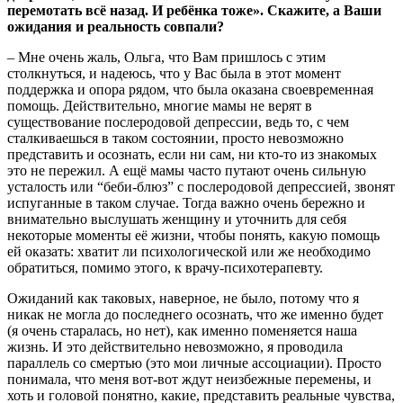
перемотать всё назад. И ребёнка тоже». Скажите, а Ваши
ожидания и реальность совпали?
– Мне очень жаль, Ольга, что Вам пришлось с этим
столкнуться, и надеюсь, что у Вас была в этот момент
поддержка и опора рядом, что была оказана своевременная
помощь. Действительно, многие мамы не верят в
существование послеродовой депрессии, ведь то, с чем
сталкиваешься в таком состоянии, просто невозможно
представить и осознать, если ни сам, ни кто-то из знакомых
это не пережил. А ещё мамы часто путают очень сильную
усталость или “беби-блюз” с послеродовой депрессией, звонят
испуганные в таком случае. Тогда важно очень бережно и
внимательно выслушать женщину и уточнить для себя
некоторые моменты её жизни, чтобы понять, какую помощь
ей оказать: хватит ли психологической или же необходимо
обратиться, помимо этого, к врачу-психотерапевту.
Ожиданий как таковых, наверное, не было, потому что я
никак не могла до последнего осознать, что же именно будет
(я очень старалась, но нет), как именно поменяется наша
жизнь. И это действительно невозможно, я проводила
параллель со смертью (это мои личные ассоциации). Просто
понимала, что меня вот-вот ждут неизбежные перемены, и
хоть и головой понятно, какие, представить реальные чувства,