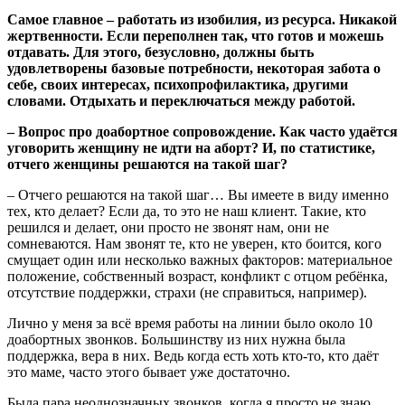
Самое главное – работать из изобилия, из ресурса. Никакой
жертвенности. Если переполнен так, что готов и можешь
отдавать. Для этого, безусловно, должны быть
удовлетворены базовые потребности, некоторая забота о
себе, своих интересах, психопрофилактика, другими
словами. Отдыхать и переключаться между работой.
– Вопрос про доабортное сопровождение.
Как часто удаётся
уговорить женщину не идти на аборт? И, по статистике,
отчего женщины решаются на такой шаг?
– Отчего решаются на такой шаг… Вы имеете в виду именно
тех, кто делает? Если да, то это не наш клиент. Такие, кто
решился и делает, они просто не звонят нам, они не
сомневаются. Нам звонят те, кто не уверен, кто боится, кого
смущает один или несколько важных факторов: материальное
положение, собственный возраст, конфликт с отцом ребёнка,
отсутствие поддержки, страхи (не справиться, например).
Лично у меня за всё время работы на линии было около 10
доабортных звонков. Большинству из них нужна была
поддержка, вера в них. Ведь когда есть хоть кто-то, кто даёт
это маме, часто этого бывает уже достаточно.
Была пара неоднозначных звонков, когда я просто не знаю,