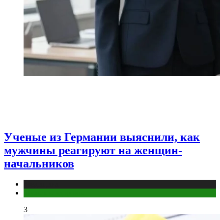
Ученые из Германии выяснили, как
мужчины реагируют на женщин-
начальников
Медицина
Мужское здоровье
3