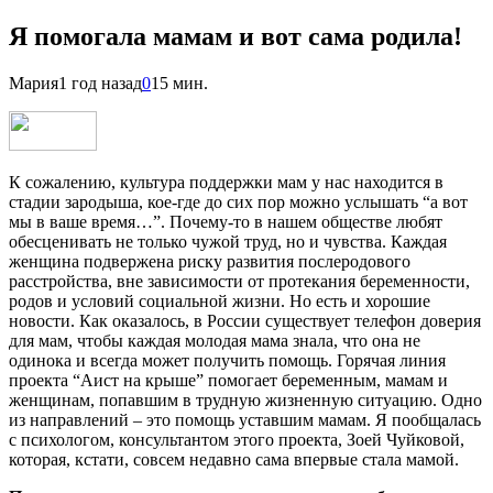
Я помогала мамам и вот сама родила!
Мария
1 год назад
0
15 мин.
К сожалению, культура поддержки мам у нас находится в
стадии зародыша, кое-где до сих пор можно услышать “а вот
мы в ваше время…”. Почему-то в нашем обществе любят
обесценивать не только чужой труд, но и чувства. Каждая
женщина подвержена риску развития послеродового
расстройства, вне зависимости от протекания беременности,
родов и условий социальной жизни. Но есть и хорошие
новости. Как оказалось, в России существует телефон доверия
для мам, чтобы каждая молодая мама знала, что она не
одинока и всегда может получить помощь. Горячая линия
проекта “Аист на крыше” помогает беременным, мамам и
женщинам, попавшим в трудную жизненную ситуацию. Одно
из направлений – это помощь уставшим мамам. Я пообщалась
с психологом, консультантом этого проекта, Зоей Чуйковой,
которая, кстати, совсем недавно сама впервые стала мамой.