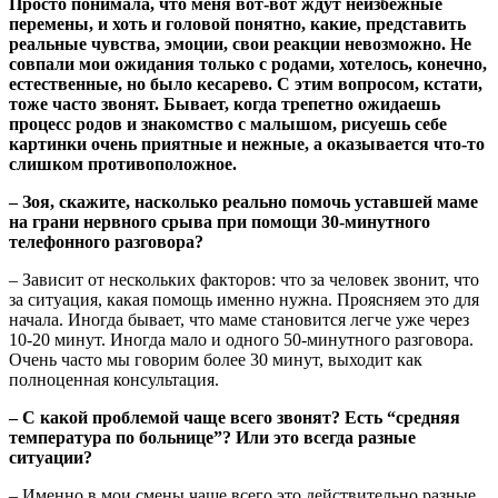
П
росто понимала, что меня вот-вот ждут неизбежные
перемены, и хоть и головой понятно, какие, представить
реальные чувства, эмоции, свои реакции невозможно. Не
совпали мои ожидания только с родами, хотелось, конечно,
естественные, но было кесарево. С этим вопросом, кстати,
тоже часто звонят. Бывает, когда трепетно ожидаешь
процесс родов и знакомство с малышом, рисуешь себе
картинки очень приятные и нежные, а оказывается что-то
слишком противоположное.
– Зоя, скажите, насколько реально помочь уставшей маме
на грани нервного срыва при помощи 30-минутного
телефонного разговора?
– Зависит от нескольких факторов: что за человек звонит, что
за ситуация, какая помощь именно нужна. Проясняем это для
начала. Иногда бывает, что маме становится легче уже через
10-20 минут. Иногда мало и одного 50-минутного разговора.
Очень часто мы говорим более 30 минут, выходит как
полноценная консультация.
– С какой проблемой чаще всего звонят? Есть “средняя
температура по больнице”? Или это всегда разные
ситуации?
– Именно в мои смены чаще всего это действительно разные