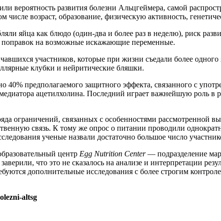
или вероятность развития болезни Альцгеймера, самой распрос
м числе возраст, образование, физическую активность, генетич
ляли яйца как блюдо (один-два и более раз в неделю), риск разв
ле поправок на возможные искажающие переменные.
вшихся участников, которые при жизни съедали более одного я
ллярные клубки и нейритические бляшки.
рно 40% предполагаемого защитного эффекта, связанного с упот
омедиатора ацетилхолина. Последний играет важнейшую роль в 
ряда ограничений, связанных с особенностями рассмотренной вы
твенную связь. К тому же опрос о питании проводили однократн
исследования ученые назвали достаточно большое число участни
-образовательный центр
Egg Nutrition Center
— подразделение мар
аверили, что это не сказалось на анализе и интерпретации резу
ебуются дополнительные исследования с более строгим контроле
olezni-altsg