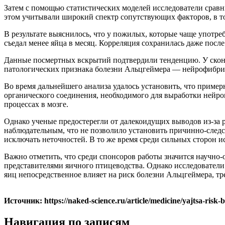
Затем с помощью статистических моделей исследователи сравн
этом учитывали широкий спектр сопутствующих факторов, в то
В результате выяснилось, что у пожилых, которые чаще употреб
съедал менее яйца в месяц. Корреляция сохранилась даже пос
Данные посмертных вскрытий подтвердили тенденцию. У сконча
патологических признака болезни Альцгеймера — нейрофибри
Во время дальнейшего анализа удалось установить, что приме
органического соединения, необходимого для выработки нейр
процессах в мозге.
Однако ученые предостерегли от далекоидущих выводов из-за 
наблюдательным, что не позволило установить причинно-следс
исключать неточностей. В то же время среди сильных сторон 
Важно отметить, что среди спонсоров работы значится научно
представителями яичного птицеводства. Однако исследователи з
яиц непосредственное влияет на риск болезни Альцгеймера, тр
Источник: https://naked-science.ru/article/medicine/yajtsa-risk-b
Навигация по записям