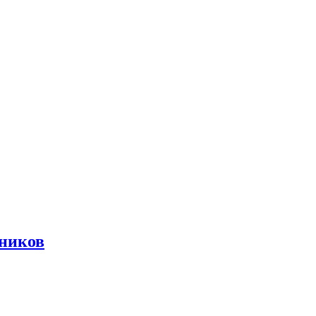
ников