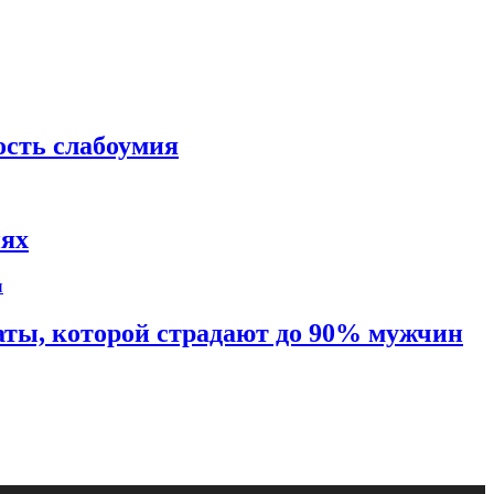
ость слабоумия
иях
таты, которой страдают до 90% мужчин