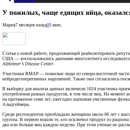
Медицина
У пожилых, чаще едящих яйца, оказалс
Мария
7 месяцев назад
0
5 мин.
Статья о новой работе, продолжающей реабилитировать репут
США — воспользовались данными многолетнего исследовател
Alzheimer’s Disease Center
.
Участники RMAP — пожилые люди из северо-восточной части 
нейродегенеративных нарушений. Также они согласились посме
В выборку для анализа данных включили 1024 участника проек
употребления разных продуктов, в том числе яиц. На момент 
на протяжении семи лет, ежегодно оценивая умственные функц
Альцгеймера.
Среди респондентов преобладали женщины около 80 лет с высо
группы. В первую вошли те, кто исключил продукт из рациона 
два или больше яиц каждую неделю. При этом ученые не рассм