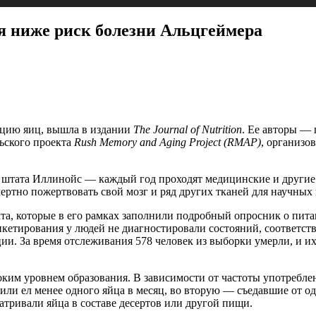
я ниже риск болезни Альцгеймера
ацию яиц, вышла в издании
The Journal of Nutrition
. Ее авторы —
ьского проекта
Rush Memory and Aging Project (RMAP)
, организо
штата Иллинойс — каждый год проходят медицинские и другие 
ртно пожертвовать свой мозг и ряд других тканей для научных 
та, которые в его рамках заполнили подробный опросник о пита
анкетирования у людей не диагностировали состояний, соответ
ии. За время отслеживания 578 человек из выборки умерли, и и
ким уровнем образования. В зависимости от частоты употреблен
или ел менее одного яйца в месяц, во вторую — съедавшие от од
атривали яйца в составе десертов или другой пищи.