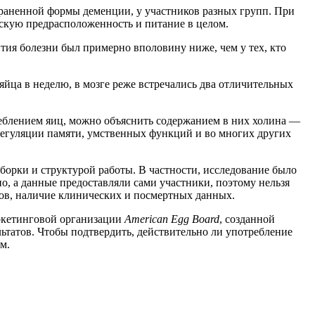
траненной формы деменции, у участников разных групп. При
ескую предрасположенность и питание в целом.
ития болезни был примерно вполовину ниже, чем у тех, кто
йца в неделю, в мозге реже встречались два отличительных
реблением яиц, можно объяснить содержанием в них холина —
регуляции памяти, умственных функций и во многих других
борки и структурой работы. В частности, исследование было
о, а данные предоставляли сами участники, поэтому нельзя
ков, наличие клинических и посмертных данных.
кетинговой организации
American Egg Board
, созданной
льтатов. Чтобы подтвердить, действительно ли употребление
м.