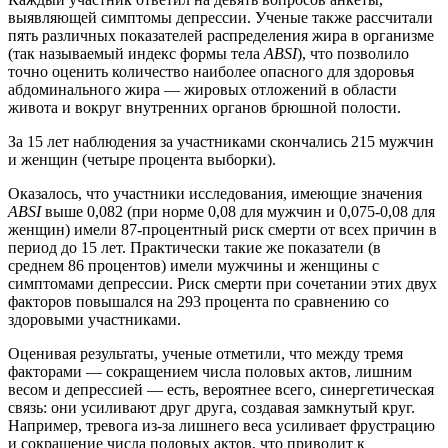
выявляющей симптомы депрессии. Ученые также рассчитали
пять различных показателей распределения жира в организме
(так называемый индекс формы тела
ABSI
), что позволило
точно оценить количество наиболее опасного для здоровья
абдоминального жира — жировых отложений в области
живота и вокруг внутренних органов брюшной полости.
За 15 лет наблюдения за участниками скончались 215 мужчин
и женщин (четыре процента выборки).
Оказалось, что участники исследования, имеющие значения
ABSI
выше 0,082 (при норме 0,08 для мужчин и 0,075-0,08 для
женщин) имели 87-процентный риск смерти от всех причин в
период до 15 лет. Практически такие же показатели (в
среднем 86 процентов) имели мужчины и женщины с
симптомами депрессии. Риск смерти при сочетании этих двух
факторов повышался на 293 процента по сравнению со
здоровыми участниками.
Оценивая результаты, ученые отметили, что между тремя
факторами — сокращением числа половых актов, лишним
весом и депрессией — есть, вероятнее всего, синергетическая
связь: они усиливают друг друга, создавая замкнутый круг.
Например, тревога из-за лишнего веса усиливает фрустрацию
и сокращение числа половых актов, что приводит к