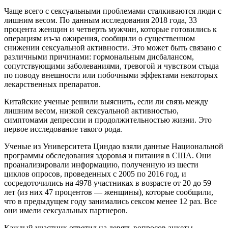
Чаще всего с сексуальными проблемами сталкиваются люди с
лишним весом. По данным исследования 2018 года, 33
процента женщин и четверть мужчин, которые готовились к
операциям из-за ожирения, сообщили о существенном
снижении сексуальной активности. Это может быть связано с
различными причинами: гормональным дисбалансом,
сопутствующими заболеваниями, тревогой и чувством стыда
по поводу внешности или побочными эффектами некоторых
лекарственных препаратов.
Китайские ученые решили выяснить, если ли связь между
лишним весом, низкой сексуальной активностью,
симптомами депрессии и продолжительностью жизни. Это
первое исследование такого рода.
Ученые из Университета Циндао взяли данные Национальной
программы обследования здоровья и питания в США. Они
проанализировали информацию, полученную из шести
циклов опросов, проведенных с 2005 по 2016 год, и
сосредоточились на 4978 участниках в возрасте от 20 до 59
лет (из них 47 процентов — женщины), которые сообщили,
что в предыдущем году занимались сексом менее 12 раз. Все
они имели сексуальных партнеров.
Каждый участник ответил на девять вопросов анкеты,