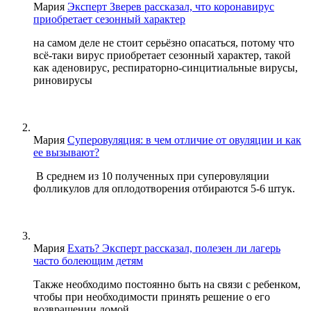
Мария
Эксперт Зверев рассказал, что коронавирус
приобретает сезонный характер
на самом деле не стоит серьёзно опасаться, потому что
всё-таки вирус приобретает сезонный характер, такой
как аденовирус, респираторно-синцитиальные вирусы,
риновирусы
Мария
Суперовуляция: в чем отличие от овуляции и как
ее вызывают?
В среднем из 10 полученных при суперовуляции
фолликулов для оплодотворения отбираются 5-6 штук.
Мария
Ехать? Эксперт рассказал, полезен ли лагерь
часто болеющим детям
Также необходимо постоянно быть на связи с ребенком,
чтобы при необходимости принять решение о его
возвращении домой.