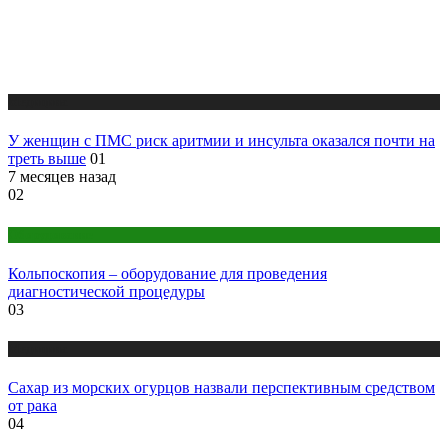
Медицина
У женщин с ПМС риск аритмии и инсульта оказался почти на
треть выше
01
7 месяцев назад
02
Оборудование
Кольпоскопия – оборудование для проведения
диагностической процедуры
03
Медицина
Сахар из морских огурцов назвали перспективным средством
от рака
04