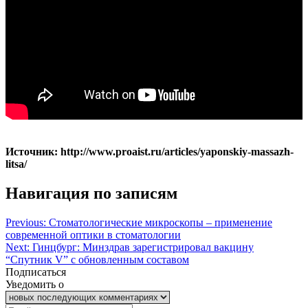
Источник: http://www.proaist.ru/articles/yaponskiy-massazh-
litsa/
Навигация по записям
Previous:
Стоматологические микроскопы – применение
современной оптики в стоматологии
Next:
Гинцбург: Минздрав зарегистрировал вакцину
“Спутник V” с обновленным составом
Подписаться
Уведомить о