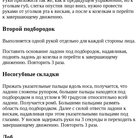
Руки приложить так же, как в предыдущем упражнении, но к
уголкам губ, слегка опустив лицо вниз, нужно провести
руками от уголков рта к вискам, а после к козелкам и перейти
к завершающему движению.
Второй подбородок
Выполняется одной рукой отдельно для каждой стороны лица.
Поставить основание ладони под подбородок, надавливая,
поднять ладонь до козелка и перейти к завершающему
движению. Повторить 3 раза.
Носогубные складки
Прижать указательные пальцы вдоль носа, получается, что
ладони сложены рупором, большие пальцы находятся под
подбородком и под углом в 90 градусов относительно всей
ладони. Получается ромб. Большими пальцами размять
область под подбородком. Далее с силой отвести ладони к
вискам, надавливая при этом указательными пальцами под
глазами. У висков задержать руки на 3 секунды и переходить к
завершающему движению. Повторить 3 раза.
Лоб