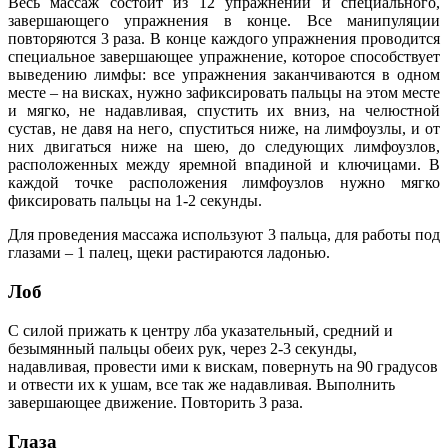
Весь массаж состоит из 12 упражнений и специального,
завершающего упражнения в конце. Все манипуляции
повторяются 3 раза. В конце каждого упражнения проводится
специальное завершающее упражнение, которое способствует
выведению лимфы: все упражнения заканчиваются в одном
месте – на висках, нужно зафиксировать пальцы на этом месте
и мягко, не надавливая, спустить их вниз, на челюстной
сустав, не давя на него, спуститься ниже, на лимфоузлы, и от
них двигаться ниже на шею, до следующих лимфоузлов,
расположенных между яремной впадиной и ключицами. В
каждой точке расположения лимфоузлов нужно мягко
фиксировать пальцы на 1-2 секунды.
Для проведения массажа используют 3 пальца, для работы под
глазами – 1 палец, щеки растираются ладонью.
Лоб
С силой прижать к центру лба указательный, средний и
безымянный пальцы обеих рук, через 2-3 секунды,
надавливая, провести ими к вискам, повернуть на 90 градусов
и отвести их к ушам, все так же надавливая. Выполнить
завершающее движение. Повторить 3 раза.
Глаза