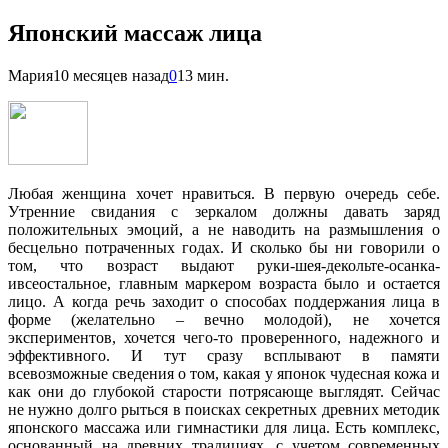
Японский массаж лица
Мария
10 месяцев назад
0
13 мин.
Любая женщина хочет нравиться. В первую очередь себе.
Утренние свидания с зеркалом должны давать заряд
положительных эмоций, а не наводить на размышления о
бесцельно потраченных годах. И сколько бы ни говорили о
том, что возраст выдают руки-шея-декольте-осанка-
ивсеостальное, главным маркером возраста было и остается
лицо. А когда речь заходит о способах поддержания лица в
форме (желательно – вечно молодой), не хочется
экспериментов, хочется чего-то проверенного, надежного и
эффективного. И тут сразу всплывают в памяти
всевозможные сведения о том, какая у японок чудесная кожа и
как они до глубокой старости потрясающе выглядят. Сейчас
не нужно долго рыться в поисках секретных древних методик
японского массажа или гимнастики для лица. Есть комплекс,
основанный на древних традициях, с учетом современных