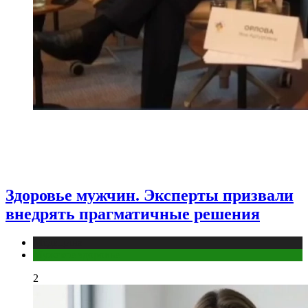
Здоровье мужчин. Эксперты призвали
внедрять прагматичные решения
Медицина
Мужское здоровье
2