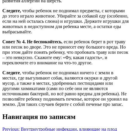
развития аллергии на шерсть.
Следите,
чтобы ребенок не поднимал предметы, с которыми
до этого играло животное. Убирайте за собакой еду (особенно,
если на ней осталась слюна) и игрушки. Держите игрушки для
животных в недоступном для ребенка месте, а остатки еды
выбрасывайте.
Совет № 4. Не беспокойтесь
, если ребенок берет в рот траву
или песок во дворе. Это не принесет ему большого вреда. Но
при этом дайте понять ребенку, что пробовать траву или песок
– это невкусно. Скажите ему: «Фу, какая гадость», и
переключите его внимание на что-то другое.
Следите
, чтобы ребенок не поднимал ничего с земли в
местах, где выгуливают собак, валяются окурки и другой
мусор, а также в местах, удобренных пестицидами или
другими химикатами (сами по себе они не являются
источниками бактерий, но всё равно вредны для ребенка). Не
позволяйте ребенку поднимать печенье, которое он уронил на
землю. Для таких случаев берите с собой печенье про запас.
Навигация по записям
Previous:
Внутриутробные инфекции, влияющие на плод