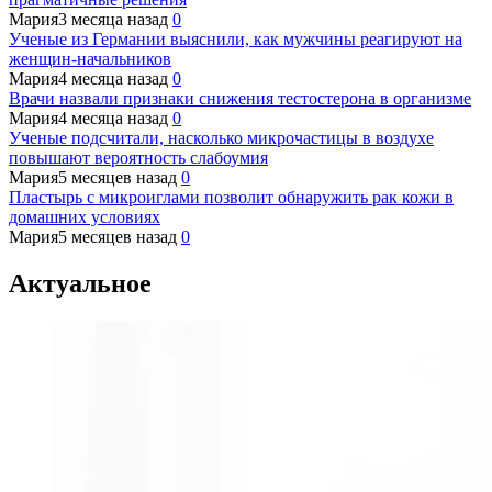
Мария
3 месяца назад
0
Ученые из Германии выяснили, как мужчины реагируют на
женщин-начальников
Мария
4 месяца назад
0
Врачи назвали признаки снижения тестостерона в организме
Мария
4 месяца назад
0
Ученые подсчитали, насколько микрочастицы в воздухе
повышают вероятность слабоумия
Мария
5 месяцев назад
0
Пластырь с микроиглами позволит обнаружить рак кожи в
домашних условиях
Мария
5 месяцев назад
0
Актуальное