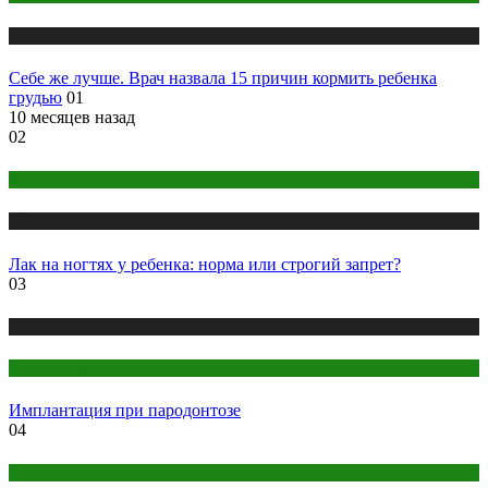
Медицина
Себе же лучше. Врач назвала 15 причин кормить ребенка
грудью
01
10 месяцев назад
02
Женское здоровье
Медицина
Лак на ногтях у ребенка: норма или строгий запрет?
03
Медицина
Стоматология
Имплантация при пародонтозе
04
COVID