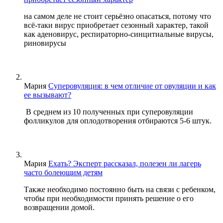
на самом деле не стоит серьёзно опасаться, потому что
всё-таки вирус приобретает сезонный характер, такой
как аденовирус, респираторно-синцитиальные вирусы,
риновирусы
Мария
Суперовуляция: в чем отличие от овуляции и как
ее вызывают?
В среднем из 10 полученных при суперовуляции
фолликулов для оплодотворения отбираются 5-6 штук.
Мария
Ехать? Эксперт рассказал, полезен ли лагерь
часто болеющим детям
Также необходимо постоянно быть на связи с ребенком,
чтобы при необходимости принять решение о его
возвращении домой.