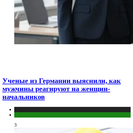
Ученые из Германии выяснили, как
мужчины реагируют на женщин-
начальников
Медицина
Мужское здоровье
3