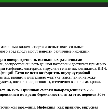
тремальными видами спорта и испытывать сильные
нного вред плоду могут нанести различные инфекции.
да и новорожденного, вызванных различными
ке, распространённость данной патологии достигает примерно
ции (сифилис, листериоз, вирусные гепатиты, хламидиоз, ВИЧ,
инфекций.
Если не ясен возбудитель внутриутробной
ития, ранняя и длительная желтуха, высыпания на коже,
лаукомы, воспаление роговицы, изменения в анализах крови.
ляет 10-15%. Причиной смерти новорожденных в 25%
ированием во время беременности, из-за этих пороков 30%
сточником заражения.
Инфекция, как правило, вирусная,