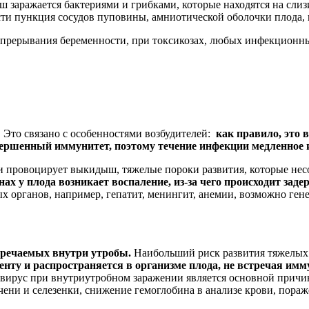
 заражается бактериями и грибками, которые находятся на сли
сти пункция сосудов пуповины, амниотической оболочки плода,
е прерывания беременности, при токсикозах, любых инфекционн
 Это связано с особенностями возбудителей:
как правило, это 
ершенный иммунитет, поэтому течение инфекции медленное и
и провоцирует выкидыш, тяжелые пороки развития, которые не
ах у плода возникает воспаление, из-за чего происходит за
х органов, например, гепатит, менингит, анемии, возможно ген
тречаемых внутри утробы.
Наибольший риск развития тяжелых ф
енту и распространяется в организме плода, не встречая имм
от вирус при внутриутробном заражении является основной прич
ени и селезенки, снижение гемоглобина в анализе крови, пораже