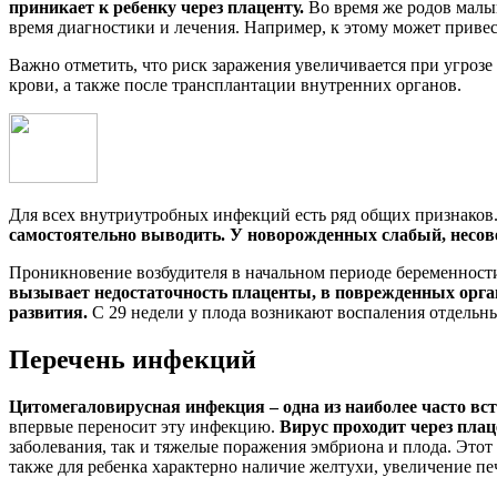
приникает к ребенку через плаценту.
Во время же родов малыш
время диагностики и лечения. Например, к этому может приве
Важно отметить, что риск заражения увеличивается при угроз
крови, а также после трансплантации внутренних органов.
Для всех внутриутробных инфекций есть ряд общих признаков.
самостоятельно выводить. У новорожденных слабый, несов
Проникновение возбудителя в начальном периоде беременност
вызывает недостаточность плаценты, в поврежденных орган
развития.
С 29 недели у плода возникают воспаления отдельны
Перечень инфекций
Цитомегаловирусная инфекция – одна из наиболее часто вс
впервые переносит эту инфекцию.
Вирус проходит через плац
заболевания, так и тяжелые поражения эмбриона и плода. Эт
также для ребенка характерно наличие желтухи, увеличение печ