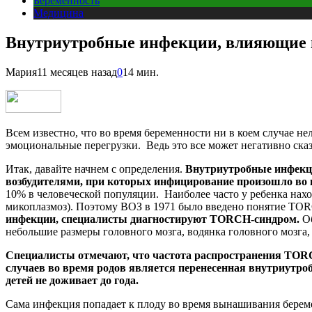
Беременность
Медицина
Внутриутробные инфекции, влияющие 
Мария
11 месяцев назад
0
14 мин.
Всем известно, что во время беременности ни в коем случае н
эмоциональные перегрузки. Ведь это все может негативно ска
Итак, давайте начнем с определения.
Внутриутробные инфекц
возбудителями, при которых инфицирование произошло во 
10% в человеческой популяции. Наиболее часто у ребенка нахо
микоплазмоз). Поэтому ВОЗ в 1971 было введено понятие TOR
инфекции, специалисты диагностируют TORCH-синдром.
Об
небольшие размеры головного мозга, водянка головного мозга, 
Специалисты отмечают, что частота распространения TORC
случаев во время родов является перенесенная внутриутро
детей не доживает до года.
Сама инфекция попадает к плоду во время вынашивания берем