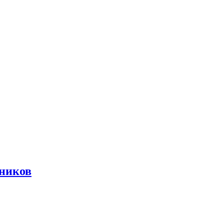
ников