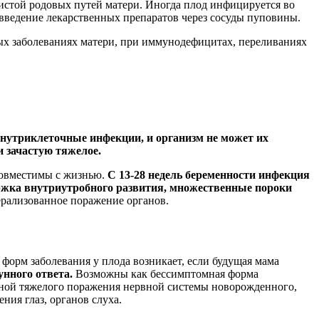
зистой родовых путей матери. Иногда плод инфицируется во
 введение лекарственных препаратов через сосуды пуповины.
ых заболеваниях матери, при иммунодефицитах, переливаниях
внутриклеточные инфекции, и организм не может их
 зачастую тяжелое.
совместимы с жизнью.
С 13-28 недель беременности инфекция
держка внутриутробного развития, множественные пороки
ерализованное поражение органов.
орм заболевания у плода возникает, если будущая мама
унного ответа.
Возможны как бессимптомная форма
иной тяжелого поражения нервной системы новорожденного,
ния глаз, органов слуха.