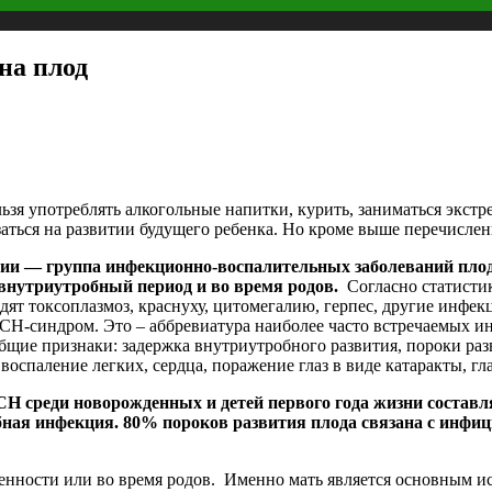
на плод
ельзя употреблять алкогольные напитки, курить, заниматься экс
заться на развитии будущего ребенка. Но кроме выше перечисле
ии — группа инфекционно-воспалительных заболеваний пло
внутриутробный период и во время родов.
Согласно статисти
дят токсоплазмоз, краснуху, цитомегалию, герпес, другие инфек
CH-синдром. Это – аббревиатура наиболее часто встречаемых 
щие признаки: задержка внутриутробного развития, пороки разв
воспаление легких, сердца, поражение глаз в виде катаракты, г
H среди новорожденных и детей первого года жизни состав
бная инфекция. 80% пороков развития плода связана с инфиц
енности или во время родов. Именно мать является основным и