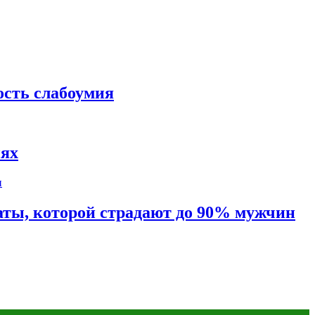
ость слабоумия
иях
таты, которой страдают до 90% мужчин