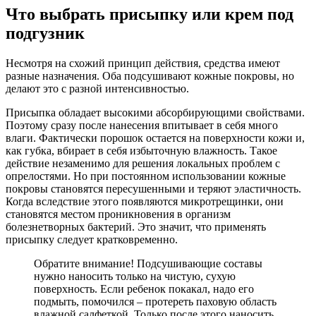
Что выбрать присыпку или крем под
подгузник
Несмотря на схожий принцип действия, средства имеют
разные назначения. Оба подсушивают кожные покровы, но
делают это с разной интенсивностью.
Присыпка обладает высокими абсорбирующими свойствами.
Поэтому сразу после нанесения впитывает в себя много
влаги. Фактически порошок остается на поверхности кожи и,
как губка, вбирает в себя избыточную влажность. Такое
действие незаменимо для решения локальных проблем с
опрелостями. Но при постоянном использовании кожные
покровы становятся пересушенными и теряют эластичность.
Когда вследствие этого появляются микротрещинки, они
становятся местом проникновения в организм
болезнетворных бактерий. Это значит, что применять
присыпку следует кратковременно.
Обратите внимание! Подсушивающие составы
нужно наносить только на чистую, сухую
поверхность. Если ребенок покакал, надо его
подмыть, помочился – протереть паховую область
влажной салфеткой. Только после этого наносить