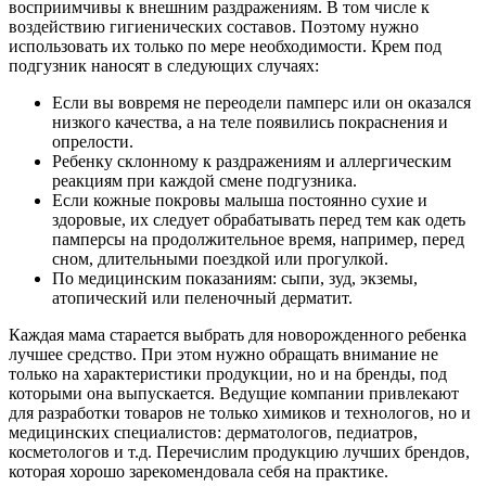
восприимчивы к внешним раздражениям. В том числе к
воздействию гигиенических составов. Поэтому нужно
использовать их только по мере необходимости. Крем под
подгузник наносят в следующих случаях:
Если вы вовремя не переодели памперс или он оказался
низкого качества, а на теле появились покраснения и
опрелости.
Ребенку склонному к раздражениям и аллергическим
реакциям при каждой смене подгузника.
Если кожные покровы малыша постоянно сухие и
здоровые, их следует обрабатывать перед тем как одеть
памперсы на продолжительное время, например, перед
сном, длительными поездкой или прогулкой.
По медицинским показаниям: сыпи, зуд, экземы,
атопический или пеленочный дерматит.
Каждая мама старается выбрать для новорожденного ребенка
лучшее средство. При этом нужно обращать внимание не
только на характеристики продукции, но и на бренды, под
которыми она выпускается. Ведущие компании привлекают
для разработки товаров не только химиков и технологов, но и
медицинских специалистов: дерматологов, педиатров,
косметологов и т.д. Перечислим продукцию лучших брендов,
которая хорошо зарекомендовала себя на практике.