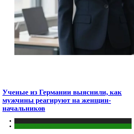
Ученые из Германии выяснили, как
мужчины реагируют на женщин-
начальников
Медицина
Мужское здоровье