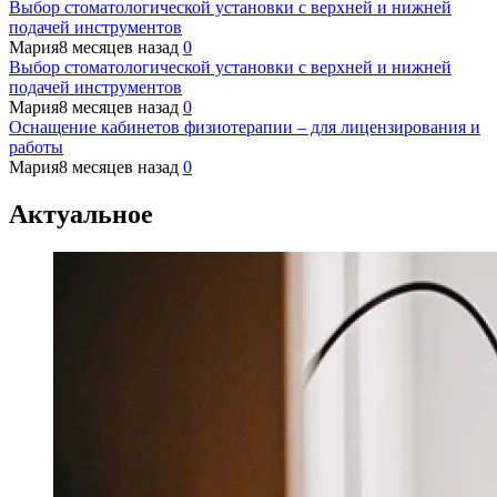
Выбор стоматологической установки с верхней и нижней
подачей инструментов
Мария
8 месяцев назад
0
Выбор стоматологической установки с верхней и нижней
подачей инструментов
Мария
8 месяцев назад
0
Оснащение кабинетов физиотерапии – для лицензирования и
работы
Мария
8 месяцев назад
0
Актуальное