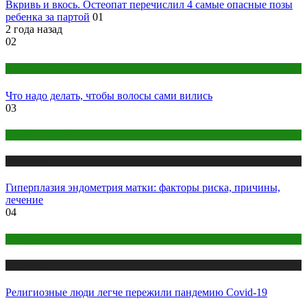
Вкривь и вкось. Остеопат перечислил 4 самые опасные позы
ребенка за партой
01
2 года назад
02
Народная медицина
Что надо делать, чтобы волосы сами вились
03
Женское здоровье
Медицина
Гиперплазия эндометрия матки: факторы риска, причины,
лечение
04
COVID
Медицина
Религиозные люди легче пережили пандемию Covid-19