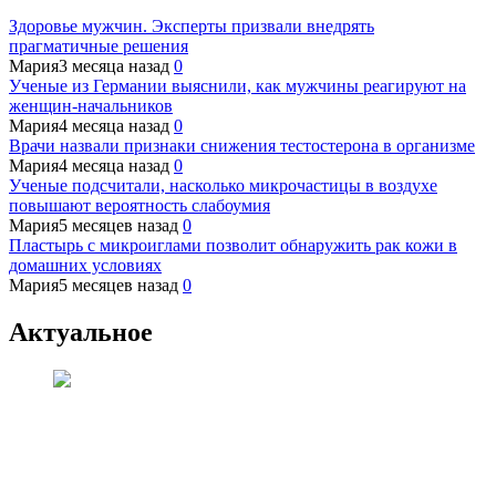
Здоровье мужчин. Эксперты призвали внедрять
прагматичные решения
Мария
3 месяца назад
0
Ученые из Германии выяснили, как мужчины реагируют на
женщин-начальников
Мария
4 месяца назад
0
Врачи назвали признаки снижения тестостерона в организме
Мария
4 месяца назад
0
Ученые подсчитали, насколько микрочастицы в воздухе
повышают вероятность слабоумия
Мария
5 месяцев назад
0
Пластырь с микроиглами позволит обнаружить рак кожи в
домашних условиях
Мария
5 месяцев назад
0
Актуальное