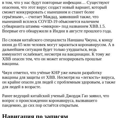
в том, что у нас будут повторные инфекции… Существуют
опасения, что этот вирус создаст новый вариант, который
сможет конкурировать с нынешним и станет более
серьёзным», – считает Макдад, заявивший также, что
нынешний всплеск COVID-19 объясняется наличием
субварианта штамма «омикрон» под названием ХВВ.1.5.
Впервые его обнаружили в Индии в августе прошлого года.
По словам китайского специалиста Наншана Чжуна, к концу
июня до 65 млн человек могут заразиться коронавирусом. А в
дальнейшем ситуация будет только ухудшаться, ведь
иммунитет ослабевает, несмотря на вакцинации. К тому же
ХВВ опасен тем, что он может игнорировать прошлые
вакцины.
Чжун отметил, что учёные КНР уже начали разработку
вакцины для защиты от ХВВ. Несмотря на «легкость» вируса,
он крайне опасен для людей с проблемным здоровьем, а также
для людей в возрасте.
Ранее ведущий китайский ученый Джордж Гао заявил, что
вопрос о происхождении коронавируса, вызвавшего
пандемию, до сих пор остаётся открытым.
Навигация по записям