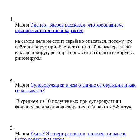
Мария
Эксперт Зверев рассказал, что коронавирус
приобретает сезонный характер
на самом деле не стоит серьёзно опасаться, потому что
всё-таки вирус приобретает сезонный характер, такой
как аденовирус, респираторно-синцитиальные вирусы,
риновирусы
Мария
Суперовуляция: в чем отличие от овуляции и как
ее вызывают?
В среднем из 10 полученных при суперовуляции
фолликулов для оплодотворения отбираются 5-6 штук.
Мария
Ехать? Эксперт рассказал, полезен ли лагерь
часто болеющим детям