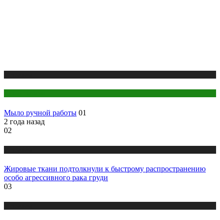
Медицина
Стоматология
Мыло ручной работы
01
2 года назад
02
Медицина
Жировые ткани подтолкнули к быстрому распространению
особо агрессивного рака груди
03
Медицина