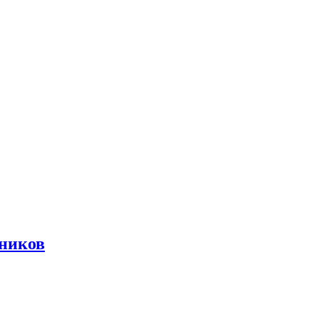
ников