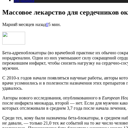
Медицина
Массовое лекарство для сердечников о
Мария
8 месяцев назад
0
5 мин.
Бета-адреноблокаторы (во врачебной практике их обычно сокр
норадреналин. Одни из них уменьшают силу сокращений сердца
пережившим инфаркт, чтобы снизить нагрузку на сердечно-сосу
мужчин.
С 2010-х годов начали появляться научные работы, авторы ко
врачи усомнились и в полезности назначения этих препаратов 
удавалось.
Авторы нового исследования, опубликованного в
European Hea
после инфаркта миокарда, второй — нет. Если для мужчин как
которых отслеживали в среднем 3,7 года после начала лечения,
Среди тех, кому были назначены бета-блокаторы, в среднем на
не давали, — только 21,0 тех же событий на то же число челове