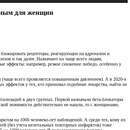
едным для женщин
е блокировать рецепторы, реагирующие на адреналин и
нхов и так далее. Назначают их чаще всего людям,
ные эффекты: например, резкое снижение либидо, особенно у
и (чаще всего проявляется повышенным давлением). А в 2020-х
х эффектов у тех, кто принимал подобные лекарства, найти не
итализаций в двух группах. Первой назначали бета-блокаторы
ской значимости действительно не нашли, то с женщинами,
рктом на 1000 человеко-лет наблюдений. А среди тех, кому их
ертей (без учета нелетальных повторных инфарктов) тоже