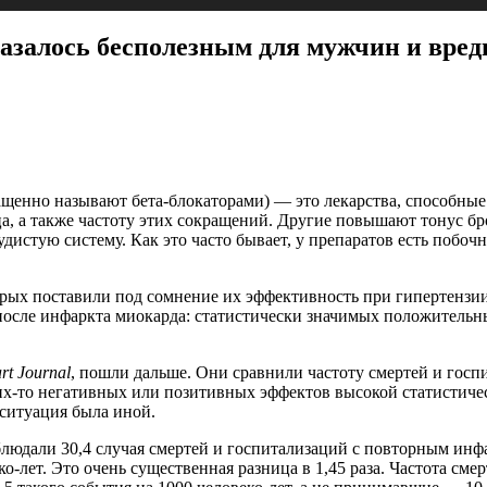
казалось бесполезным для мужчин и вр
ащенно называют бета-блокаторами) — это лекарства, способны
, а также частоту этих сокращений. Другие повышают тонус бро
дистую систему. Как это часто бывает, у препаратов есть побоч
торых поставили под сомнение их эффективность при гипертензи
после инфаркта миокарда: статистически значимых положительны
rt Journal
, пошли дальше. Они сравнили частоту смертей и госп
их-то негативных или позитивных эффектов высокой статистиче
 ситуация была иной.
блюдали 30,4 случая смертей и госпитализаций с повторным инфа
ко-лет. Это очень существенная разница в 1,45 раза. Частота см