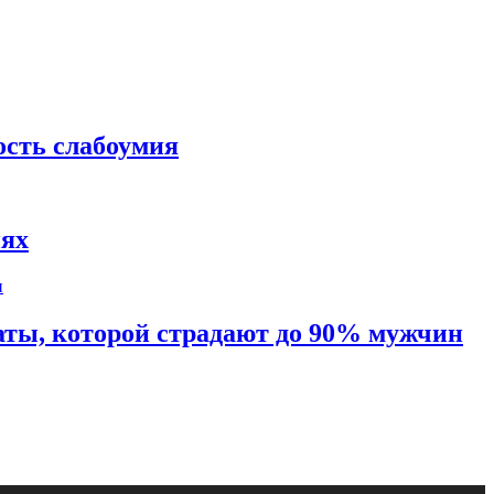
ость слабоумия
иях
таты, которой страдают до 90% мужчин