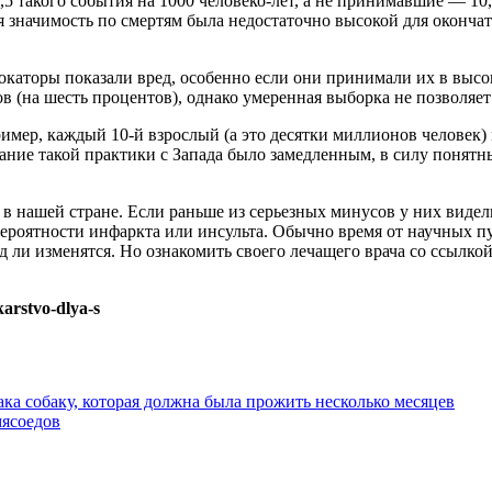
такого события на 1000 человеко-лет, а не принимавшие — 10,5
 значимость по смертям была недостаточно высокой для окончат
локаторы показали вред, особенно если они принимали их в выс
 (на шесть процентов), однако умеренная выборка не позволяет 
имер, каждый 10-й взрослый (а это десятки миллионов человек)
ание такой практики с Запада было замедленным, в силу понятн
и в нашей стране. Если раньше из серьезных минусов у них видел
роятности инфаркта или инсульта. Обычно время от научных пу
 ли изменятся. Но ознакомить своего лечащего врача со ссылкой
karstvo-dlya-s
ка собаку, которая должна была прожить несколько месяцев
мясоедов