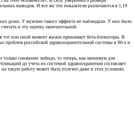
 на 1000 человеко-лет. В силу умеренного размера
ельных выводов. И все же эти показатели различаются в 1,19
оких дозах. У мужчин такого эффекта не наблюдали. У них было
считать и эту оценку окончательной.
 в тот или иной момент жизни принимает бета-блокаторы. В
ых проблем российской здравоохранительной системы в 90-х и
и только снижение либидо, то теперь, как минимум для
бликаций до учета их системой здравоохранения составляет
 на такую работу может быть полезно даже в этих условиях.