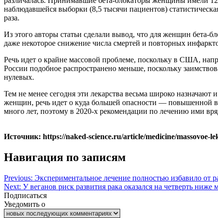
различалась. Принимавшие бета-блокаторы женщины имели 12,5 
наблюдавшейся выборки (8,5 тысячи пациентов) статистическая
раза.
Из этого авторы статьи сделали вывод, что для женщин бета-б
даже некоторое снижение числа смертей и повторных инфарктов
Речь идет о крайне массовой проблеме, поскольку в США, напр
России подобное распространено меньше, поскольку заимствов
нулевых.
Тем не менее сегодня эти лекарства весьма широко назначают 
женщин, речь идет о куда большей опасности — повышенной ве
много лет, поэтому в 2020-х рекомендации по лечению ими вряд
Источник: https://naked-science.ru/article/medicine/massovoe-le
Навигация по записям
Previous:
Экспериментальное лечение полностью избавило от ра
Next:
У веганов риск развития рака оказался на четверть ниже 
Подписаться
Уведомить о