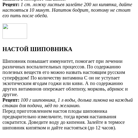
Рецепт:
1 cm. ложку листьев залейте 200 мл кипятка, дайте
настояться 10 минут. Напиток бодрит, поэтому не стоит
его пить после обеда.
НАСТОЙ ШИПОВНИКА
Шиповник повышает иммунитет, помогает при лечении
различных воспалительных процессов. По содержанию
полезных веществ его можно назвать настоящим русским
суперфудом! По количеству витамина С он не уступает
экзотическим ягодам годжи или киви. А по содержанию
других витаминов опережает облепиху, морковь, абрикос и
другие.
Рецепт:
100 г шиповника, 1 л воды, долька лимона на каждый
стакан для подачи, мёд по желанию.
Перед приготовлением настоя плоды шиповника
предварительно измельчите, тогда время настаивания
сократится. Доведите воду до кипения. Залейте в термосе
шиповник кипятком и дайте настояться (до 12 часов).