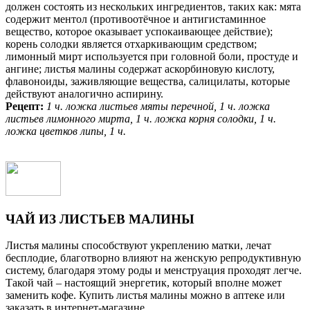
должен состоять из нескольких ингредиентов, таких как: мята
содержит ментол (противоотёчное и антигистаминное
вещество, которое оказывает успокаивающее действие);
корень солодки является отхаркивающим средством;
лимонный мирт используется при головной боли, простуде и
ангине; листья малины содержат аскорбиновую кислоту,
флавоноиды, заживляющие вещества, салицилаты, которые
действуют аналогично аспирину.
Рецепт:
1 ч. ложка листьев мяты перечной, 1 ч. ложка
листьев лимонного мирта, 1 ч. ложка корня солодки, 1 ч.
ложка цветков липы, 1 ч.
ЧАЙ ИЗ ЛИСТЬЕВ МАЛИНЫ
Листья малины способствуют укреплению матки, лечат
бесплодие, благотворно влияют на женскую репродуктивную
систему, благодаря этому роды и менструация проходят легче.
Такой чай – настоящий энергетик, который вполне может
заменить кофе. Купить листья малины можно в аптеке или
заказать в интернет-магазине.