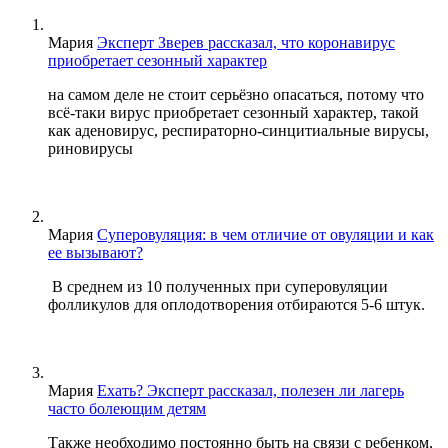
Мария
Эксперт Зверев рассказал, что коронавирус
приобретает сезонный характер
на самом деле не стоит серьёзно опасаться, потому что
всё-таки вирус приобретает сезонный характер, такой
как аденовирус, респираторно-синцитиальные вирусы,
риновирусы
Мария
Суперовуляция: в чем отличие от овуляции и как
ее вызывают?
В среднем из 10 полученных при суперовуляции
фолликулов для оплодотворения отбираются 5-6 штук.
Мария
Ехать? Эксперт рассказал, полезен ли лагерь
часто болеющим детям
Также необходимо постоянно быть на связи с ребенком,