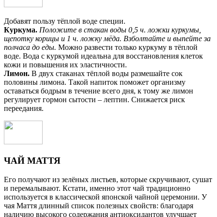
Добавят пользу тёплой воде специи.
Куркума.
Положите в стакан воды 0,5 ч. ложки куркумы,
щепотку корицы и 1 ч. ложку мёда. Взболтайте и выпейте за
полчаса до еды.
Можно развести только куркуму в тёплой
воде. Вода с куркумой идеальна для восстановления клеток
кожи и повышения их эластичности.
Лимон.
В двух стаканах тёплой воды размешайте сок
половины лимона. Такой напиток поможет организму
оставаться бодрым в течение всего дня, к тому же лимон
регулирует гормон сытости – лептин. Снижается риск
переедания.
ЧАЙ МАТТЯ
Его получают из зелёных листьев, которые скручивают, сушат
и перемалывают. Кстати, именно этот чай традиционно
используется в классической японской чайной церемонии. У
чая Маття длинный список полезных свойств: благодаря
наличию высокого содержания антиоксидантов улучшает