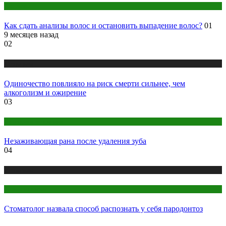
Анализы
Как сдать анализы волос и остановить выпадение волос?
01
9 месяцев назад
02
Медицина
Одиночество повлияло на риск смерти сильнее, чем
алкоголизм и ожирение
03
Народная медицина
Незаживающая рана после удаления зуба
04
Медицина
Стоматология
Стоматолог назвала способ распознать у себя пародонтоз