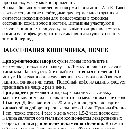
произошло, маску можно применять.
Ягода в большом количестве содержит витамины А и Е. Такое
важное соединение необходимо для нормального зрения и
считается незаменимым для поддержания в хорошем
состоянии кожи, волос и ногтей. Витамины участвуют в
регенерационных процессах, повышают сопротивляемость
организма инфекциям, которые активно атакуют в осенне-
зимний период.
ЗАБОЛЕВАНИЯ КИШЕЧНИКА, ПОЧЕК
При хронических запорах
сухие ягоды измельчите в
кофемолке, положите в чашку 1 ч. Ложку порошка и залейте
кипятком. Чашку укутайте и дайте настояться в течение 10
минут. По желанию для улучшения вкуса можно добавить в
напиток сливки или сахар. Подобный кофе из калины следует
принимать не чаще 2 раз в день.
При диарее
применяют отвар коры калины. 1 ч. ложку
залейте стаканом воды, прокипятите на медленном огне около
10 минут. Дайте настояться 20 минут, процедите, доведите
кипячёной водой до первоначального объёма. Принимайте по
1 cm. ложке отвара 4 раза в день через 1,5-2 часа после еды.
Калина является обязательным компонентом лекарственных
сборов, например,
при почечнокаменной болезни
. Возьмите
0,5 стакана ягод, 5 cm. ложек шалфея, 300 г перемолотых