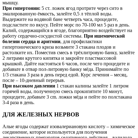
мышцу.
При гипертонии:
5 ст. ложек ягод протрите через сито в
эмалированную ёмкость, залейте 0,5 л тёплой воды.
Выдержите на водяной бане четверть часа, процедите,
подсластите по вкусу. Пейте морс по 70-100 мл 5 раз в день.
Калий, содержащийся в ягоде, благоприятно воздействует на
работу сердечно-сосудистой системы.
При ишемической
болезни сердца и аритмии
, для профилактики
гипертонического криза возьмите 3 стакана плодов и
растолките их. Поместив смесь в трёхлитровую банку, залейте
2 литрами крутого кипятка и закройте пластмассовой
крышкой. Дайте настояться 6 часов, после чего процедите и
добавьте в отвар пол-литровую банку мёда. Принимайте по
1/3 стакана 3 раза в день перед едой. Курс лечения – месяц,
после – 10-дневный перерыв.
При высоком давлении
1 стакан калины залейте 1 литром
горячей воды, полученную смесь прокипятите 10 минут,
процедите, добавьте 3 cm. ложки мёда и пейте по полстакана
3-4 раза в день.
ДЛЯ ЖЕЛЕЗНЫХ НЕРВОВ
Алые ягоды содержат изовалериановую кислоту – химическое
соединение, которое используется для получения
лекарственных препаратов седативного действия – валидола,