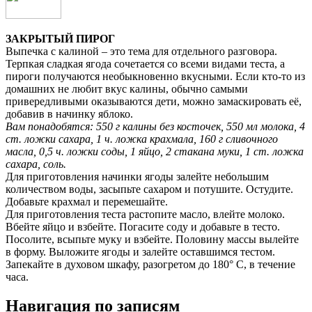
ЗАКРЫТЫЙ ПИРОГ
Выпечка с калиной – это тема для отдельного разговора.
Терпкая сладкая ягода сочетается со всеми видами теста, а
пироги получаются необыкновенно вкусными. Если кто-то из
домашних не любит вкус калины, обычно самыми
привередливыми оказываются дети, можно замаскировать её,
добавив в начинку яблоко.
Вам понадобятся: 550 г калины без косточек, 550 мл молока, 4
ст. ложки сахара, 1 ч. ложка крахмала, 160 г сливочного
масла, 0,5 ч. ложки соды, 1 яйцо, 2 стакана муки, 1 ст. ложка
сахара, соль.
Для приготовления начинки ягоды залейте небольшим
количеством воды, засыпьте сахаром и потушите. Остудите.
Добавьте крахмал и перемешайте.
Для приготовления теста растопите масло, влейте молоко.
Вбейте яйцо и взбейте. Погасите соду и добавьте в тесто.
Посолите, всыпьте муку и взбейте. Половину массы вылейте
в форму. Выложите ягоды и залейте оставшимся тестом.
Запекайте в духовом шкафу, разогретом до 180° С, в течение
часа.
Навигация по записям