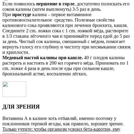
Если появилось
першение в горле
, достаточно полоскать его
соком калины (затем выплюнуть) 3-5 раз в день.
При
простуде
калина – первое витаминное
противовоспалительное средство. Полезные свойства
калинового сока проявляются при лечении бронхита, кашля.
Соедините 2 cm. ложки сока с 1 cm. ложкой мёда, растворите
в 1/3 стакана лёгочного чая и принимайте перед едой до 5 раз
за день. Чистый сок калины, смешанный с мёдом, помогает
вернуть голосу его глубину и чистоту при несмыкании связок
и хриплости.
Медовый настой калины при кашле.
40 г плодов калины
растереть и настоять в 200 мл горячего мёда. Принимать по 1
cm. ложке 4 раза в день после еды при сильном кашле,
бронхиальной астме, воспалении лёгких.
ДЛЯ ЗРЕНИЯ
Витамина А в калине хоть отбавляй, именно поэтому у
поклонников терпкой ягоды, как правило, хорошее зрение.
Только учтите: чтобы организм усвоил бета-каротин, ему