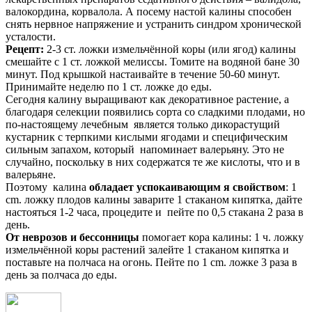
валокордина, корвалола. А посему настой калины способен
снять нервное напряжение и устранить синдром хронической
усталости.
Рецепт:
2-3 ст. ложки измельчённой коры (или ягод) калины
смешайте с 1 ст. ложкой мелиссы. Томите на водяной бане 30
минут. Под крышкой настаивайте в течение 50-60 минут.
Принимайте неделю по 1 ст. ложке до еды.
Сегодня калину выращивают как декоративное растение, а
благодаря селекции появились сорта со сладкими плодами, но
по-настоящему лечебным является только дикорастущий
кустарник с терпкими кислыми ягодами и специфическим
сильным запахом, который напоминает валерьяну. Это не
случайно, поскольку в них содержатся те же кислоты, что и в
валерьяне.
Поэтому калина
обладает успокаивающим я свойством
: 1
cm. ложку плодов калины заварите 1 стаканом кипятка, дайте
настояться 1-2 часа, процедите и пейте по 0,5 стакана 2 раза в
день.
От неврозов и бессонницы
помогает кора калины: 1 ч. ложку
измельчённой коры растений залейте 1 стаканом кипятка и
поставьте на полчаса на огонь. Пейте по 1 cm. ложке 3 раза в
день за полчаса до еды.