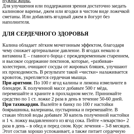
нужны жиры.
Для улучшения или поддержания зрения достаточно заедать
калиновое варенье, джем или ягодки в чистом виде ложечкой
сметаны. Или добавлять ягодный джем в йогурт без
наполнителя.
ДЛЯ СЕРДЕЧНОГО ЗДОРОВЬЯ
Калина обладает лёгким мочегонным эффектом, благодаря
чему снижает артериальное давление. В ягодах немало и
витамина Е – главного борца с преждевременным старением,
и высокое содержание пектинов, которые, «разбивая»
холестерин, очищают сосуды от жировых бляшек, улучшают
их проходимость. В результате такой «чистки» налаживается
кровоток, укрепляется сердечная мышца.
При аритмии
. По 100 г ягод калины и лимона измельчите в
блендере. К полученной массе добавьте 500 г мёда,
перемешайте и храните в прохладном месте. Принимайте
средство по 1 ст. ложке 2 раза в день в течение 50-60 дней.
При тахикардии.
Вылейте в банку по 100 г настойки
боярышника, валерианы, пустырника и перемешайте. В
стакан тёплой воды добавьте 30 капель полученной настойки
и 1 ч. ложку выдавленного из ягод сока. Пейте «лекарство» 2
раза в день – в обед и перед сном. Курс лечения – 3-8 месяцев.
Этот состав хорошо успокаивает, а также питает сердечную