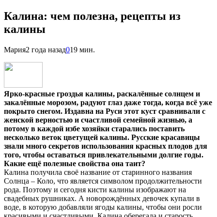
Калина: чем полезна, рецепты из
калины
Мария
2 года назад
0
19 мин.
Ярко-красные гроздья калины, раскалённые солнцем и
закалённые морозом, радуют глаз даже тогда, когда всё уже
покрыто снегом. Издавна на Руси этот куст сравнивали с
женской верностью и счастливой семейной жизнью, а
потому в каждой избе хозяйки старались поставить
несколько веток цветущей калины. Русские красавицы
знали много секретов использования красных плодов для
того, чтобы оставаться привлекательными долгие годы.
Какие ещё полезные свойства она таит?
Калина получила своё название от старинного названия
Солнца – Коло, что является символом продолжительности
рода. Поэтому и сегодня кисти калины изображают на
свадебных рушниках. А новорождённых девочек купали в
воде, в которую добавляли ягоды калины, чтобы они росли
красивыми и счастливыми. Калина оберегала и старость