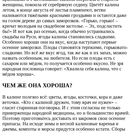
женщины, покоила её серебряную седину. Цветёт калина
летом, в конце августа её листья пламенеют, ветви
наливаются тяжёлыми красными гроздьями и остаются даже
на голом дереве до самых заморозков. «Горько, горько! –
кричат молодым на свадебном застолье. – Эх, подсластить
бы!» И вот как раз осенью, когда обычно устраивались
свадьбы на Руси, ягоды калины становились сладкими.
Особенно хороши они на вкус, когда наступают первые
осенние заморозки. Плоды становятся терпкими, горьковато-
сладкими. Но всё же вкус ягод, так же как и их запах, можно
назвать особенным, на любителя. Но если плоды есть с
сахаром или мёдом, то получается особенно вкусно. Не зря
народная пословица говорит: «Хвалила себя калина, что с
мёдом хороша».
ЧЕМ ЖЕ ОНА ХОРОША?
В калине полезно всё: цветы, ягоды, косточки, кора и даже
веточки. «Кто с калиной дружен, тому врач не нужен» –
гласит старинная поговорка. И с этим согласны не только
приверженцы народной медицины, но и большинство врачей.
Поэтому приготовьтесь доставать из закромов свои осенние
припасы. На исходе зимы и весной калиновые варенья и
джемы, компоты и морсы придутся особенно кстати. Сборы