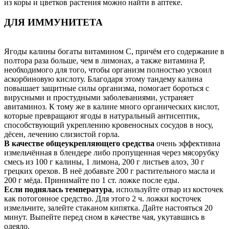
из коры и цветков растения можно найти в аптеке.
ДЛЯ ИММУНИТЕТА
Ягоды калины богаты витамином С, причём его содержание в
полтора раза больше, чем в лимонах, а также витамина Р,
необходимого для того, чтобы организм полностью усвоил
аскорбиновую кислоту. Благодаря этому тандему калина
повышает защитные силы организма, помогает бороться с
вирусными и простудными заболеваниями, устраняет
авитаминоз. К тому же в калине много органических кислот,
которые превращают ягоды в натуральный антисептик,
способствующий укреплению кровеносных сосудов в носу,
дёсен, лечению слизистой горла.
В качестве общеукрепляющего средства
очень эффективна
измельчённая в блендере либо пропущенная через мясорубку
смесь из 100 г калины, 1 лимона, 200 г листьев алоэ, 30 г
грецких орехов. В неё добавьте 200 г растительного масла и
200 г мёда. Принимайте по 1 ст. ложке после еды.
Если поднялась температура
, используйте отвар из косточек
как потогонное средство. Для этого 2 ч. ложки косточек
измельчите, залейте стаканом кипятка. Дайте настояться 20
минут. Выпейте перед сном в качестве чая, укутавшись в
одеяло.