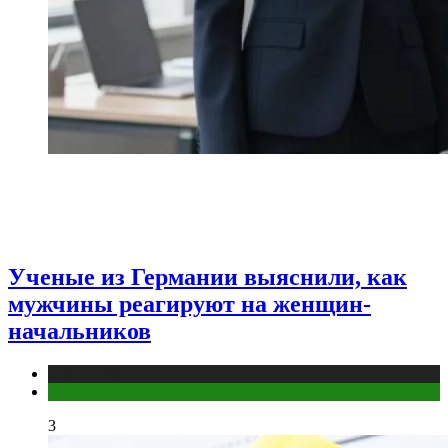
Ученые из Германии выяснили, как
мужчины реагируют на женщин-
начальников
Медицина
Мужское здоровье
3