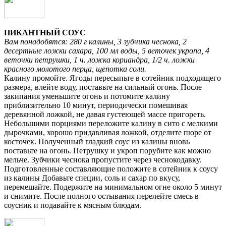
ПИКАНТНЫЙ СОУС
Вам понадобятся: 280 г калины, 3 зубчика чеснока, 2
десертные ложки сахара, 100 мл воды, 5 веточек укропа, 4
веточки петрушки, 1 ч. ложка кориандра, 1/2 ч. ложки
красного молотого перца, щепотка соли.
Калину промойте. Ягоды пересыпьте в сотейник подходящего
размера, влейте воду, поставьте на сильный огонь. После
закипания уменьшите огонь и потомите калину
приблизительно 10 минут, периодически помешивая
деревянной ложкой, не давая густеющей массе пригореть.
Небольшими порциями переложите калину в сито с мелкими
дырочками, хорошо придавливая ложкой, отделите пюре от
косточек. Полученный гладкий соус из калины вновь
поставьте на огонь. Петрушку и укроп порубите как можно
мельче. Зубчики чеснока пропустите через чеснокодавку.
Подготовленные составляющие положите в сотейник к соусу
из калины Добавьте специи, соль и сахар по вкусу,
перемешайте. Подержите на минимальном огне около 5 минут
и снимите. После полного остывания перелейте смесь в
соусник и подавайте к мясным блюдам.