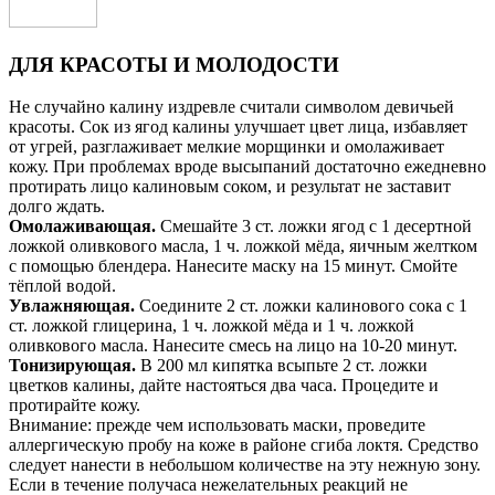
ДЛЯ КРАСОТЫ И МОЛОДОСТИ
Не случайно калину издревле считали символом девичьей
красоты. Сок из ягод калины улучшает цвет лица, избавляет
от угрей, разглаживает мелкие морщинки и омолаживает
кожу. При проблемах вроде высыпаний достаточно ежедневно
протирать лицо калиновым соком, и результат не заставит
долго ждать.
Омолаживающая.
Смешайте 3 ст. ложки ягод с 1 десертной
ложкой оливкового масла, 1 ч. ложкой мёда, яичным желтком
с помощью блендера. Нанесите маску на 15 минут. Смойте
тёплой водой.
Увлажняющая.
Соедините 2 ст. ложки калинового сока с 1
ст. ложкой глицерина, 1 ч. ложкой мёда и 1 ч. ложкой
оливкового масла. Нанесите смесь на лицо на 10-20 минут.
Тонизирующая.
В 200 мл кипятка всыпьте 2 ст. ложки
цветков калины, дайте настояться два часа. Процедите и
протирайте кожу.
Внимание: прежде чем использовать маски, проведите
аллергическую пробу на коже в районе сгиба локтя. Средство
следует нанести в небольшом количестве на эту нежную зону.
Если в течение получаса нежелательных реакций не