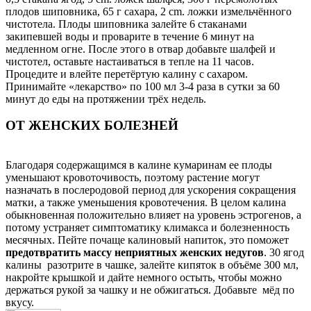
плодов шиповника, 65 г сахара, 2 cm. ложки измельчённого
чистотела. Плоды шиповника залейте 6 стаканами
закипевшей воды и проварите в течение 6 минут на
медленном огне. После этого в отвар добавьте шалфей и
чистотел, оставьте настаиваться в тепле на 11 часов.
Процедите и влейте перетёртую калину с сахаром.
Принимайте «лекарство» по 100 мл 3-4 раза в сутки за 60
минут до еды на протяжении трёх недель.
ОТ ЖЕНСКИХ БОЛЕЗНЕЙ
Благодаря содержащимся в калине кумаринам ее плоды
уменьшают кровоточивость, поэтому растение могут
назначать в послеродовой период для ускорения сокращения
матки, а также уменьшения кровотечения. В целом калина
обыкновенная положительно влияет на уровень эстрогенов, а
потому устраняет симптоматику климакса и болезненность
месячных. Пейте почаще калиновый напиток, это поможет
предотвратить массу неприятных женских недугов
. 30 ягод
калины разотрите в чашке, залейте кипяток в объёме 300 мл,
накройте крышкой и дайте немного остыть, чтобы можно
держаться рукой за чашку и не обжигаться. Добавьте мёд по
вкусу.