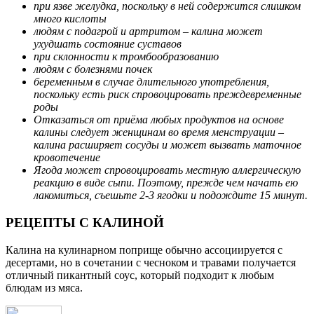
при язве желудка, поскольку в ней содержится слишком
много кислоты
людям с подагрой и артритом – калина может
ухудшать состояние суставов
при склонности к тромбообразованию
людям с болезнями почек
беременным в случае длительного употребления,
поскольку есть риск спровоцировать преждевременные
роды
Отказаться от приёма любых продуктов на основе
калины следует женщинам во время менструации –
калина расширяет сосуды и может вызвать маточное
кровотечение
Ягода может спровоцировать местную аллергическую
реакцию в виде сыпи. Поэтому, прежде чем начать ею
лакомиться, съешьте 2-3 ягодки и подождите 15 минут.
РЕЦЕПТЫ С КАЛИНОЙ
Калина на кулинарном поприще обычно ассоциируется с
десертами, но в сочетании с чесноком и травами получается
отличный пикантный соус, который подходит к любым
блюдам из мяса.