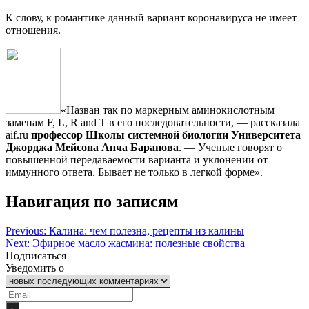
К слову, к романтике данный вариант коронавируса не имеет
отношения.
«Назван так по маркерным аминокислотным
заменам F, L, R and T в его последовательности, — рассказала
aif.ru
профессор Школы системной биологии Университета
Джорджа Мейсона Анча Баранова
. — Ученые говорят о
повышенной передаваемости варианта и уклонении от
иммунного ответа. Бывает не только в легкой форме».
Навигация по записям
Previous:
Калина: чем полезна, рецепты из калины
Next:
Эфирное масло жасмина: полезные свойства
Подписаться
Уведомить о