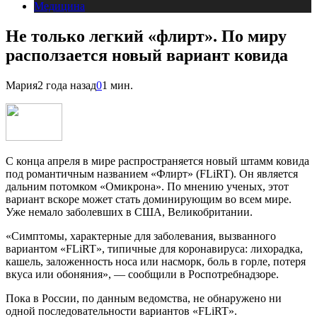
Медицина
Не только легкий «флирт». По миру
расползается новый вариант ковида
Мария
2 года назад
0
1 мин.
С конца апреля в мире распространяется новый штамм ковида
под романтичным названием «Флирт» (FLiRT). Он является
дальним потомком «Омикрона». По мнению ученых, этот
вариант вскоре может стать доминирующим во всем мире.
Уже немало заболевших в США, Великобритании.
«Симптомы, характерные для заболевания, вызванного
вариантом «FLiRT», типичные для коронавируса: лихорадка,
кашель, заложенность носа или насморк, боль в горле, потеря
вкуса или обоняния», — сообщили в Роспотребнадзоре.
Пока в России, по данным ведомства, не обнаружено ни
одной последовательности вариантов «FLiRT».