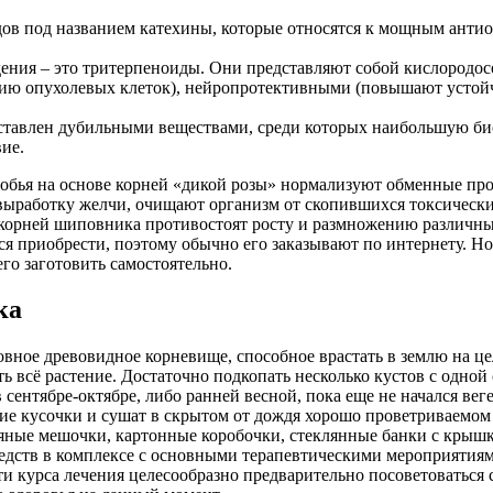
ов под названием катехины, которые относятся к мощным анти
ения – это тритерпеноиды. Они представляют собой кислородо
нию опухолевых клеток), нейропротективными (повышают устой
тавлен дубильными веществами, среди которых наибольшую би
ие.
обья на основе корней «дикой розы» нормализуют обменные про
выработку желчи, очищают организм от скопившихся токсически
корней шиповника противостоят росту и размножению различны
ется приобрести, поэтому обычно его заказывают по интернету. 
его заготовить самостоятельно.
ка
овное древовидное корневище, способное врастать в землю на це
ь всё растение. Достаточно подкопать несколько кустов с одной
 сентябре-октябре, либо ранней весной, пока еще не начался в
шие кусочки и сушат в скрытом от дождя хорошо проветриваемо
ные мешочки, картонные коробочки, стеклянные банки с крышк
едств в комплексе с основными терапевтическими мероприятиям
ти курса лечения целесообразно предварительно посоветоваться