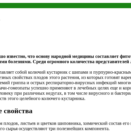
а
шо известно, что основу народной медицины составляет фито
ыми болезнями. Среди огромного количества представителей 
тавляет собой колючий кустарник с шипами и пурпурно-красным
езных свойствах плодов этого растения, из которых готовят вар
емий гриппа и острых респираторно-вирусных инфекций многие 
врачи-гомеопаты успешно применяют в лечебных целях еще и кор
ловеку при различных недугах, в том числе вирусного и бактер
тв этого целебного колючего кустарника.
е свойства
лодов, листьев и цветков шиповника, химический состав его к
ого сырья осуществляют три полезнейших компонента.