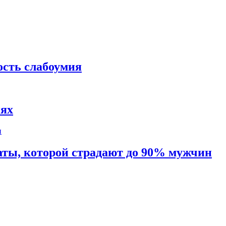
ость слабоумия
иях
таты, которой страдают до 90% мужчин