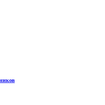
ников