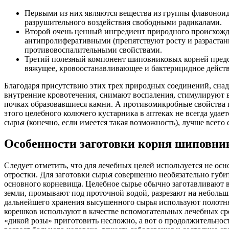
Первыми из них являются вещества из группы флавоноид
разрушительного воздействия свободными радикалами.
Второй очень ценный ингредиент природного происхожд
антипролиферативными (препятствуют росту и разраста
противовоспалительными свойствами.
Третий полезный компонент шиповниковых корней предс
вяжущее, кровоостанавливающее и бактерицидное действ
Благодаря присутствию этих трех природных соединений, снад
внутренние кровотечения, снимают воспаления, стимулируют 
почках образовавшиеся камни. А противомикробные свойства 
этого целебного колючего кустарника в аптеках не всегда уда
сырья (конечно, если имеется такая возможность), лучше всего 
Особенности заготовки корня шиповни
Следует отметить, что для лечебных целей используется не осн
отростки. Для заготовки сырья совершенно необязательно губит
основного корневища. Целебное сырье обычно заготавливают в
земли, промывают под проточной водой, разрезают на неболь
дальнейшего хранения высушенного сырья используют полотня
корешков используют в качестве вспомогательных лечебных ср
«дикой розы» приготовить несложно, а вот о продолжительнос