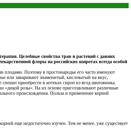
терапия. Целебные свойства трав и растений с давних
лекарственной флоры на российских широтах всегда особой
и плодами. Поэтому в простонародье его часто именуют
енье или заваривают знаменитый, кисловатый на вкус,
спешат приобрести в аптеках сироп из ягод шиповника.
ни «дикой розы». На их основе приготавливают различные
иального происхождения. Польза и применение корней
орней еще недостаточно изучен. Тем не менее, уже существует