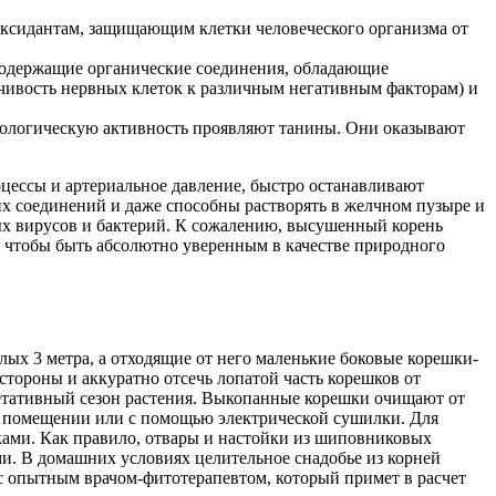
оксидантам, защищающим клетки человеческого организма от
содержащие органические соединения, обладающие
чивость нервных клеток к различным негативным факторам) и
ологическую активность проявляют танины. Они оказывают
цессы и артериальное давление, быстро останавливают
х соединений и даже способны растворять в желчном пузыре и
х вирусов и бактерий. К сожалению, высушенный корень
Но чтобы быть абсолютно уверенным в качестве природного
лых 3 метра, а отходящие от него маленькие боковые корешки-
 стороны и аккуратно отсечь лопатой часть корешков от
егетативный сезон растения. Выкопанные корешки очищают от
м помещении или с помощью электрической сушилки. Для
ами. Как правило, отвары и настойки из шиповниковых
и. В домашних условиях целительное снадобье из корней
 с опытным врачом-фитотерапевтом, который примет в расчет