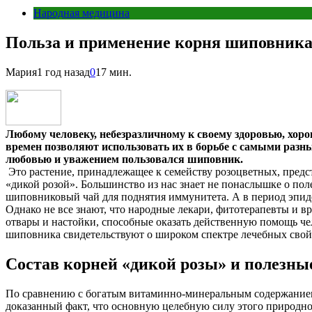
Народная медицина
Польза и применение корня шиповник
Мария
1 год назад
0
17 мин.
Любому человеку, небезразличному к своему здоровью, хоро
времен позволяют использовать их в борьбе с самыми разн
любовью и уважением пользовался шиповник.
Это растение, принадлежащее к семейству розоцветных, предс
«дикой розой». Большинство из нас знает не понаслышке о пол
шиповниковый чай для поднятия иммунитета. А в период эпид
Однако не все знают, что народные лекари, фитотерапевты и 
отвары и настойки, способные оказать действенную помощь че
шиповника свидетельствуют о широком спектре лечебных свойс
Состав корней «дикой розы» и полезны
По сравнению с богатым витаминно-минеральным содержанием п
доказанный факт, что основную целебную силу этого природн