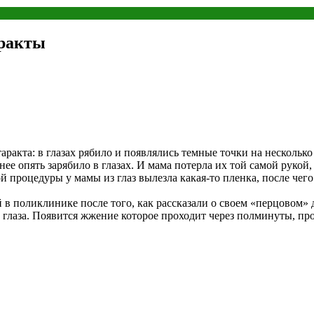
аракты
аракта: в глазах рябило и появлялись темные точки на нескольк
нее опять зарябило в глазах. И мама потерла их той самой рукой,
 процедуры у мамы из глаз вылезла какая-то пленка, после чего г
в поликлинике после того, как рассказали о своем «перцовом» 
 глаза. Появится жжение которое проходит через полминуты, про