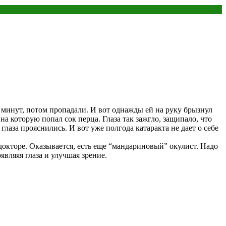
о минут, потом пропадали. И вот однажды ей на руку брызнул
 на которую попал сок перца. Глаза так зажгло, защипало, что
лаза прояснились. И вот уже полгода катаракта не дает о себе
докторе. Оказывается, есть еще “мандариновый” окулист. Надо
являяя глаза и улучшая зрение.