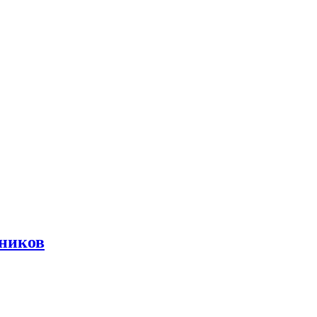
ников