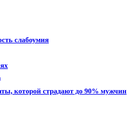
ость слабоумия
иях
таты, которой страдают до 90% мужчин