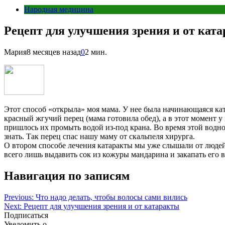
Народная медицина
Рецепт для улучшения зрения и от кат
Мария
8 месяцев назад
0
2 мин.
Этот способ «открыла» моя мама. У нее была начинающаяся кат
красный жгучий перец (мама готовила обед), а в этот момент у 
пришлось их промыть водой из-под крана. Во время этой водной
знать. Так перец спас нашу маму от скальпеля хирурга.
О втором способе лечения катаракты мы уже слышали от людей 
всего лишь выдавить сок из кожуры мандарина и закапать его в
Навигация по записям
Previous:
Что надо делать, чтобы волосы сами вились
Next:
Рецепт для улучшения зрения и от катаракты
Подписаться
Уведомить о