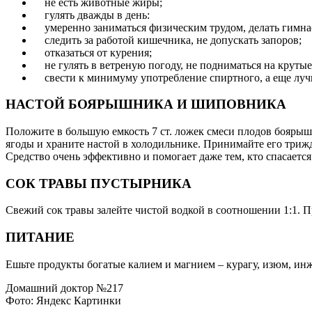
не есть животные жиры;
гулять дважды в день:
умеренно заниматься физическим трудом, делать гимна
следить за работой кишечника, не допускать запоров;
отказаться от курения;
не гулять в ветреную погоду, не подниматься на крутые
свести к минимуму употребление спиртного, а еще лучш
НАСТОЙ БОЯРЫШНИКА И ШИПОВНИКА
Положите в большую емкость 7 ст. ложек смеси плодов боярыш
ягоды и храните настой в холодильнике. Принимайте его трижды
Средство очень эффективно и помогает даже тем, кто спасаетс
СОК ТРАВЫ ПУСТЫРНИКА
Свежий сок травы залейте чистой водкой в соотношении 1:1. П
ПИТАНИЕ
Ешьте продукты богатые калием и магнием – курагу, изюм, инж
Домашний доктор №217
Фото: Яндекс Картинки