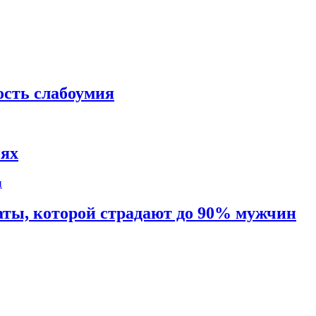
ость слабоумия
иях
таты, которой страдают до 90% мужчин