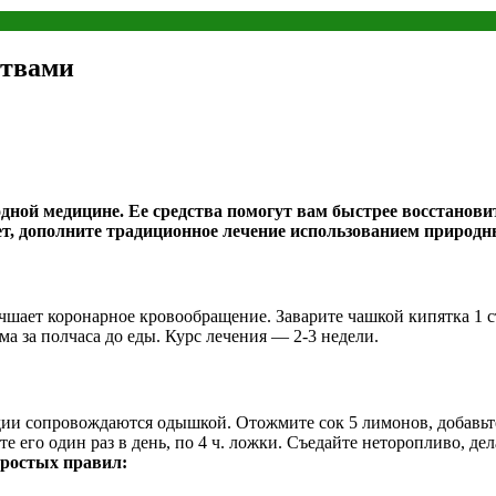
ствами
одной медицине. Ее средства помогут вам быстрее восстанов
ет, дополните традиционное лечение использованием природн
лучшает коронарное кровообращение. Заварите чашкой кипятка 1 
а за полчаса до еды. Курс лечения — 2-3 недели.
ии сопровождаются одышкой. Отожмите сок 5 лимонов, добавьте 
е его один раз в день, по 4 ч. ложки. Съедайте неторопливо, де
простых правил: