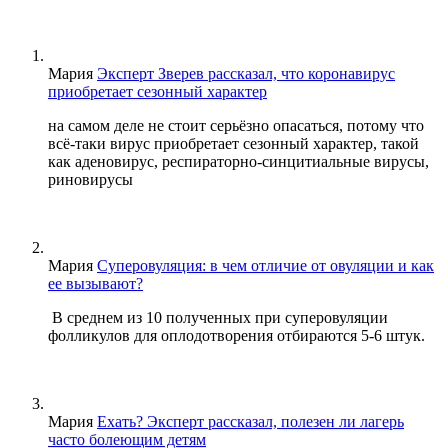
Мария
Эксперт Зверев рассказал, что коронавирус
приобретает сезонный характер
на самом деле не стоит серьёзно опасаться, потому что
всё-таки вирус приобретает сезонный характер, такой
как аденовирус, респираторно-синцитиальные вирусы,
риновирусы
Мария
Суперовуляция: в чем отличие от овуляции и как
ее вызывают?
В среднем из 10 полученных при суперовуляции
фолликулов для оплодотворения отбираются 5-6 штук.
Мария
Ехать? Эксперт рассказал, полезен ли лагерь
часто болеющим детям