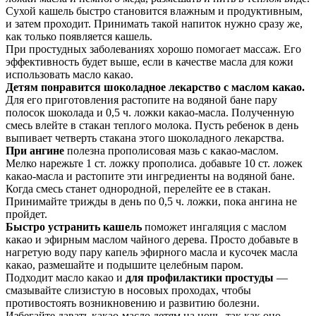
Сухой кашель быстро становится влажным и продуктивным,
и затем проходит. Принимать такой напиток нужно сразу же,
как только появляется кашель.
При простудных заболеваниях хорошо помогает массаж. Его
эффективность будет выше, если в качестве масла для кожи
использовать масло какао.
Детям понравится шоколадное лекарство с маслом какао.
Для его приготовления растопите на водяной бане пару
полосок шоколада и 0,5 ч. ложки какао-масла. Полученную
смесь влейте в стакан теплого молока. Пусть ребенок в день
выпивает четверть стакана этого шоколадного лекарства.
При ангине
полезна прополисовая мазь с какао-маслом.
Мелко нарежьте 1 ст. ложку прополиса. добавьте 10 ст. ложек
какао-масла и растопите эти ингредиенты на водяной бане.
Когда смесь станет однородной, перелейте ее в стакан.
Принимайте трижды в день по 0,5 ч. ложки, пока ангина не
пройдет.
Быстро устранить кашель
поможет ингаляция с маслом
какао и эфирным маслом чайного дерева. Просто добавьте в
нагретую воду пару капель эфирного масла и кусочек масла
какао, размешайте и подышите целебным паром.
Подходит масло какао и
для профилактики простуды
—
смазывайте слизистую в носовых проходах, чтобы
противостоять возникновению и развитию болезни.
Избегайте давать какао-масло детям на ночь, так как оно