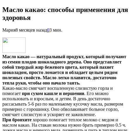
Масло какао: способы применения для
здоровья
Мария
8 месяцев назад
0
3 мин.
Масло какао — натуральный продукт, который получают
из семян плодов шоколадного дерева. Оно представляет
собой твердый жир бежевого цвета, который пахнет
шоколадом, просто ломается и обладает целым рядом
полезных свойств. Масло легко плавится, достаточно
тепла руки, чтобы оно начало таять.
Какао-масло смягчает воспаленную слизистую горла и
помогает
при сухом кашле и першении
. Его можно
использовать и взрослым, и детям. В день достаточно
рассасывать 5-6 раз по маленькому кусочку масла, размером
примерно с горошинку. Оно обволакивает больное горло,
смягчает слизистую и ускоряет ее заживление.
При бронхите
хорошо помогает теплое молоко с медом и
маслом какао. На стакан молока нужно брать примерно 0.5 ч.
ложки масла и немного меда, размешать и пить в теплом виде.