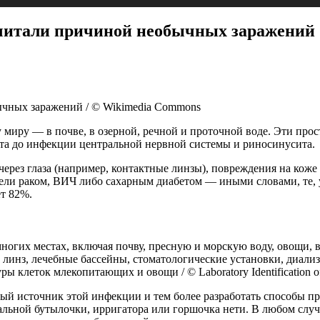
считали причиной необычных заражений
чных заражений / © Wikimedia Commons
у миру — в почве, в озерной, речной и проточной воде. Эти про
ита до инфекции центральной нервной системы и риносинусита.
рез глаза (например, контактные линзы), повреждения на коже 
лели раком, ВИЧ либо сахарным диабетом — иными словами, те,
ет 82%.
 местах, включая почву, пресную и морскую воду, овощи, вы
 линз, лечебные бассейны, стоматологические установки, диал
клеток млекопитающих и овощи / © Laboratory Identification of Pa
ный источник этой инфекции и тем более разработать способы 
ной бутылочки, ирригатора или горшочка нети. В любом случае