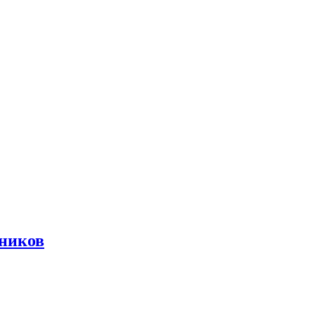
ников