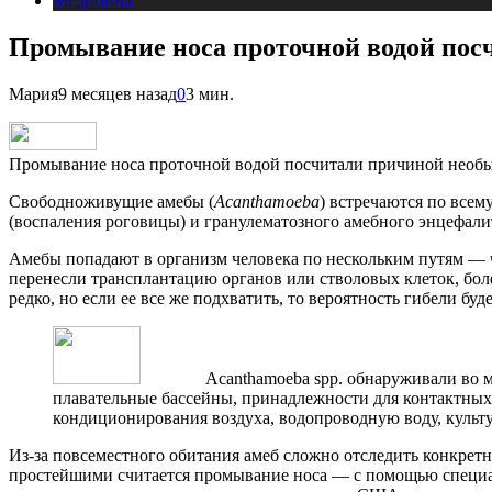
Медицина
Промывание носа проточной водой по
Мария
9 месяцев назад
0
3 мин.
Промывание носа проточной водой посчитали причиной необы
Свободноживущие амебы (
Acanthamoeba
) встречаются по всем
(воспаления роговицы) и гранулематозного амебного энцефал
Амебы попадают в организм человека по нескольким путям — че
перенесли трансплантацию органов или стволовых клеток, бо
редко, но если ее все же подхватить, то вероятность гибели буд
Acanthamoeba spp. обнаруживали во многих
плавательные бассейны, принадлежности для контактных
кондиционирования воздуха, водопроводную воду, культуры 
Из-за повсеместного обитания амеб сложно отследить конкрет
простейшими считается промывание носа — с помощью специаль