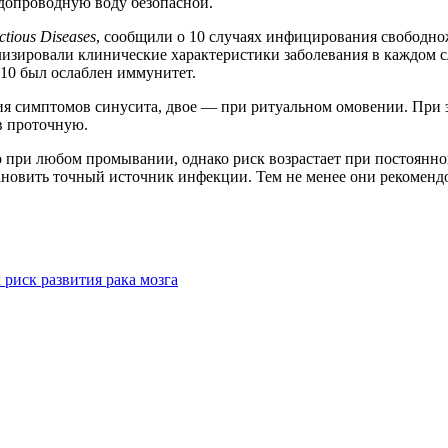
одопроводную воду безопасной.
ctious Diseases
, сообщили о 10 случаях инфицирования свободн
лизировали клинические характеристики заболевания в каждом с
 10 был ослаблен иммунитет.
я симптомов синусита, двое — при ритуальном омовении. При э
в проточную.
но при любом промывании, однако риск возрастает при постоянн
становить точный источник инфекции. Тем не менее они рекомен
риск развития рака мозга