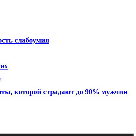
ость слабоумия
иях
таты, которой страдают до 90% мужчин