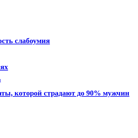
ость слабоумия
иях
таты, которой страдают до 90% мужчин