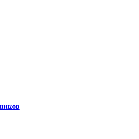
ников