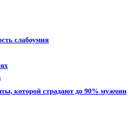
ость слабоумия
иях
таты, которой страдают до 90% мужчин