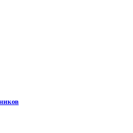
ников