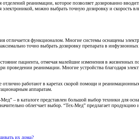
 отделений реанимации, которое позволяет дозированно вводить
я электроникой, можно выбрать точную дозировку и скорость вл
ния отличается функционалом. Многие системы оснащены элект
максимально точно выбрать дозировку препарата в инфузионных
стояние пациента, отмечая малейшие изменения в жизненных пок
 при проведении реанимации. Многие устройства благодаря элек
отлично работают в каретах скорой помощи и реанимационных а
тационарным аппаратам.
Мед” – в каталоге представлен большой выбор техники для ос
начительно облегчает выбор. “Тех-Мед” предлагает продукцию и
щивать их дома?