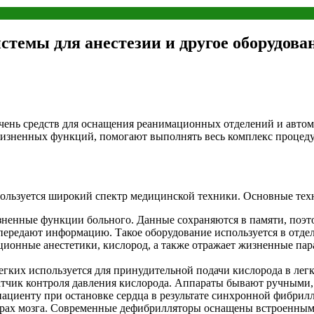
темы для анестезии и другое оборудова
чень средств для оснащения реанимационных отделений и авто
изненных функций, помогают выполнять весь комплекс процеду
ользуется широкий спектр медицинской техники. Основные техн
енные функции больного. Данные сохраняются в памяти, поэто
ередают информацию. Такое оборудование используется в отдел
ционные анестетики, кислород, а также отражает жизненные па
ких используется для принудительной подачи кислорода в легк
датчик контроля давления кислорода. Аппараты бывают ручными
циенту при остановке сердца в результате синхронной фибрилля
рах мозга. Современные дефибрилляторы оснащены встроенным 