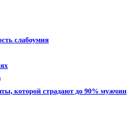
ость слабоумия
иях
таты, которой страдают до 90% мужчин