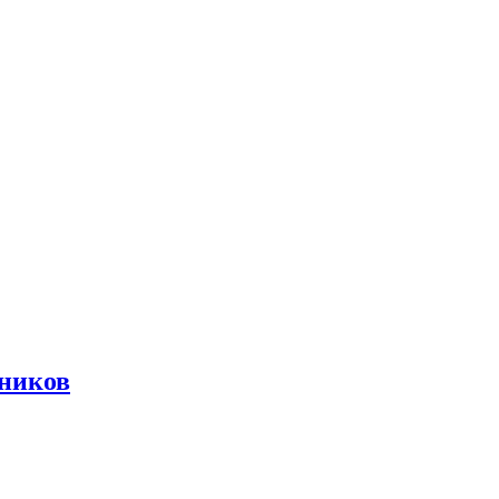
ников