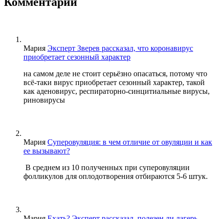
Комментарии
Мария
Эксперт Зверев рассказал, что коронавирус
приобретает сезонный характер
на самом деле не стоит серьёзно опасаться, потому что
всё-таки вирус приобретает сезонный характер, такой
как аденовирус, респираторно-синцитиальные вирусы,
риновирусы
Мария
Суперовуляция: в чем отличие от овуляции и как
ее вызывают?
В среднем из 10 полученных при суперовуляции
фолликулов для оплодотворения отбираются 5-6 штук.
Мария
Ехать? Эксперт рассказал, полезен ли лагерь