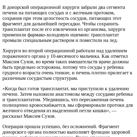
В донорской операционной хирурги забрали два сегмента
печени на питающих сосудах и с желчным протоком,
сохранив при этом целостность сосудов, питающих этот
фрагмент для дальнейшей пересадки. Чтобы сохранить
трансплантат после его извлечения из организма, хирурги
применили фармако-холодовую ишемию: трансплантат
промыли специальным раствором и поместили на лед.
Хирурги во второй операционной работали над удалением
пораженного органа у 10-месячного мальчика. Как отметил
Максим Сухов, во время таких вмешательств врачи должны
быть предельно осторожны, потому что сосуды у ребенка
грудного возраста очень тонкие, и печень плотно прилегает к
различным сосудистым структурам.
«Когда был готов трансплантат, мы приступили к удалению
печени. Затем наложили анастомозы между сосудами ребенка
и трансплантатом. Убедившись, что пересаженная печень
полноценно кровоснабжается, мы сформировали протоки для
желчного отведения из выделенной петли кишки», —
рассказал Максим Сухов.
Операция прошла успешно, без осложнений. Фрагмент
донорского органа полностью выполняет функции здоровой