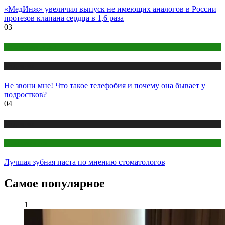
«МедИнж» увеличил выпуск не имеющих аналогов в России
протезов клапана сердца в 1,6 раза
03
Детское здоровье
Медицина
Не звони мне! Что такое телефобия и почему она бывает у
подростков?
04
Медицина
Стоматология
Лучшая зубная паста по мнению стоматологов
Самое популярное
1