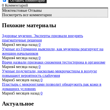
0
Комментарий
Межтекстовые Отзывы
Посмотреть все комментарии
Похожие материалы
Здоровье мужчин. Эксперты призвали внедрять
прагматичные решения
Мария
3 месяца назад
0
Ученые из Германии выяснили, как мужчины реагируют на
женщин-начальников
Мария
4 месяца назад
0
Врачи назвали признаки снижения тестостерона в организме
Мария
4 месяца назад
0
Ученые подсчитали, насколько микрочастицы в воздухе
повышают вероятность слабоумия
Мария
5 месяцев назад
0
Пластырь с микроиглами позволит обнаружить рак кожи в
домашних условиях
Мария
5 месяцев назад
0
Актуальное