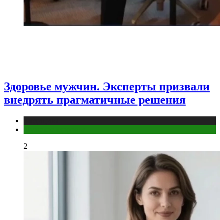
Здоровье мужчин. Эксперты призвали
внедрять прагматичные решения
Медицина
Мужское здоровье
2