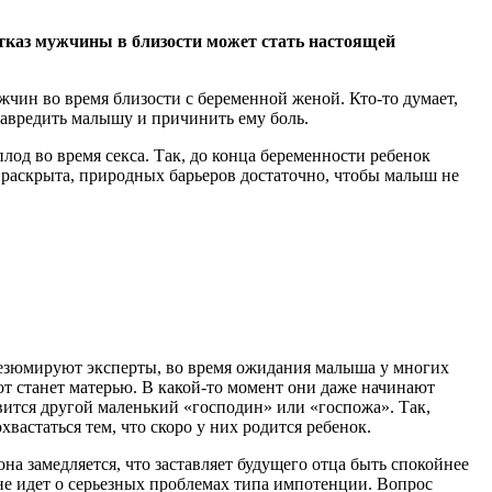
каз мужчины в близости может стать настоящей
чин во время близости с беременной женой. Кто-то думает,
 навредить малышу и причинить ему боль.
од во время секса. Так, до конца беременности ребенок
о раскрыта, природных барьеров достаточно, чтобы малыш не
резюмируют эксперты, во время ожидания малыша у многих
от станет матерью. В какой-то момент они даже начинают
оявится другой маленький «господин» или «госпожа». Так,
вастаться тем, что скоро у них родится ребенок.
а замедляется, что заставляет будущего отца быть спокойнее
 не идет о серьезных проблемах типа импотенции. Вопрос