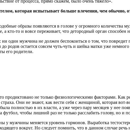
ьствие от процесса, прямо скажем, было очень тяжело».
лом, которая испытывает больше влечения, чем обычно, от
добные образы появляются в голове у огромного количества муж
обе, а кто-то и вовсе переживает, что детородный орган способен
ни один мужчина не должен беспокоиться о том, что повредит пл
 до родов остается совсем чуть-чуть и шейка матки уже немног
ты его родители.
то продиктовано не только физиологическими факторами. Как 
траха. Они не знают, как вести себя с женщиной, которая вот-в
а была полностью в их власти, а уже через пару месяцев у нее п
футбол, чтобы лишний раз не только расслабить голову, но и пох
ны у мужчины меняется уровень гормонов. Выработка тестостерон
ходящего вокруг. Но следует помнить, что в данном случае речь