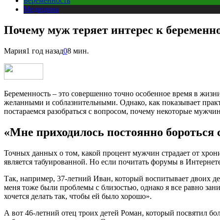
Беременность
Медицина
Почему муж теряет интерес к беременн
Мария
1 год назад
0
8 мин.
Беременность – это совершенно точно особенное время в жизн
желанными и соблазнительными. Однако, как показывает практ
постараемся разобраться с вопросом, почему некоторые мужчин
«Мне приходилось постоянно бороться с
Точных данных о том, какой процент мужчин страдает от хронич
является табуированной. Но если почитать форумы в Интернете
Так, например, 37-летний Иван, который воспитывает двоих де
меня тоже были проблемы с близостью, однако я все равно зани
хочется делать так, чтобы ей было хорошо».
А вот 46-летний отец троих детей Роман, который посвятил бо