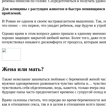
ребенка пенисом по голове. Сосредоточиться и получать удовол
Для женщины с растущим животом и быстро меняющимся те
проблемой.
И Роман не одинок в своем экстравагантном мышлении. Так, по
что пенис – это первое, что увидит ребенок, еще будучи в утр
Однако врачи в этом вопросе давно пришли к единому мнению: 
хорошо защищен закрытой шейкой матки. Более того, даже если
почувствовал никакого дискомфорта от процесса, которым заня
Жена или мать?
Также нежелание заниматься любовью с беременной женой час
мужчин одновременно развивается чувство заботы и… чувство с
чувствовать себя обделенными, ведь, кажется, только вчера он
будущие папы часто предпочитают времени с супругой поход на 
Врачи склонны считать, что нередко во время беременности же
как в отношении секса, так и в целом в отношении всего проис