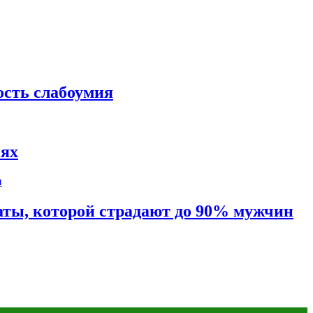
ость слабоумия
иях
таты, которой страдают до 90% мужчин