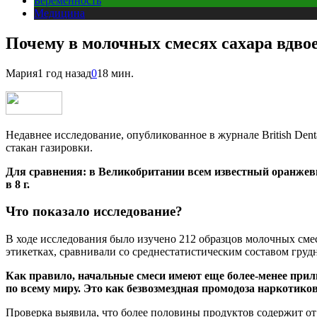
Беременность
Медицина
Почему в молочных смесях сахара вдвое
Мария
1 год назад
0
18 мин.
Недавнее исследование, опубликованное в журнале British Den
стакан газировки.
Для сравнения: в Великобритании всем известный оранжевый
в 8 г.
Что показало исследование?
В ходе исследования было изучено 212 образцов молочных смесе
этикетках, сравнивали со среднестатистическим составом гру
Как правило, начальные смеси имеют еще более-менее прил
по всему миру. Это как безвозмездная промодоза наркотиков
Проверка выявила, что более половины продуктов содержит от 