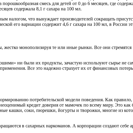
рошкообразная смесь для детей от 0 до 6 месяцев, где содержан
сяцев содержала 8,1 г сахара на 100 мл.
зным налогом, что вынуждает производителей сокращать присутст
ой его вариации содержит 4,6 г сахара на 100 мл, в России этот
 жестко монополизируя те или иные рынки. Все они стремятся к
ошими» ни были их продукты, зачастую используют сырье не сам
применения. Все это надежно страхует их от финансовых потерь.
 формированию потребительской модели поведения. Как правило,
 неоценимый кредит доверия от мамочек по всему миру. Это как 
ные кашки, соки, пюрешки, йогурты и творожки, многие из кото
вращаются в сахарных наркоманов. А корпорации создают себе 