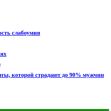
ость слабоумия
иях
таты, которой страдают до 90% мужчин