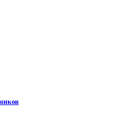
ников