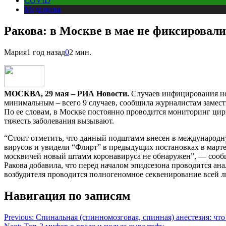
COVID
Медицина
Ракова: в Москве в мае не фиксировал
Мария
1 год назад
0
2 мин.
МОСКВА, 29 мая – РИА Новости.
Случаев инфицирования нов
минимальным – всего 9 случаев, сообщила журналистам замест
По ее словам, в Москве постоянно проводится мониторинг ци
тяжесть заболевания вызывают.
“Стоит отметить, что данный подштамм внесен в международн
вирусов и увидели “Флирт” в предыдущих постановках в марте
москвичей новый штамм коронавируса не обнаружен”, — сооб
Ракова добавила, что перед началом эпидсезона проводится ан
возбудителя проводится полногеномное секвенирование всей
Навигация по записям
Previous:
Спинальная (спинномозговая, спинная) анестезия: что 