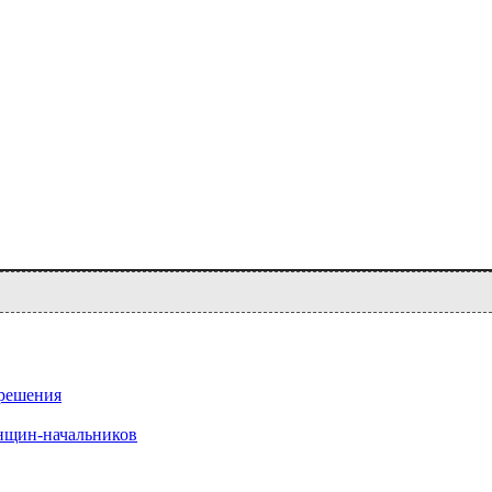
 решения
нщин-начальников