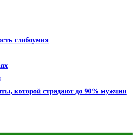
ость слабоумия
иях
таты, которой страдают до 90% мужчин