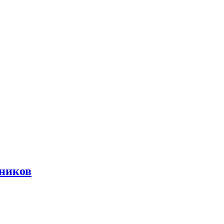
ников