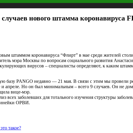
и случаев нового штамма коронавируса 
ым штаммом коронавируса “Флирт” в мае среди жителей столиц
итель мэра Москвы по вопросам социального развития Анастаси
ркулирующих вирусов – специалисты определяют, к каким штамм
ую базу PANGO недавно — 21 мая. В связи с этим мы провели 
 и апреле. Но он был минимальным – всего 9 случаев. Он не до
щила вице-мэр.
ализ всех заболевших для тотального изучения структуры заболе
 линейки ОРВИ.
это такое?