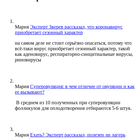
Мария
Эксперт Зверев рассказал, что коронавирус
приобретает сезонный характер
на самом деле не стоит серьёзно опасаться, потому что
всё-таки вирус приобретает сезонный характер, такой
как аденовирус, респираторно-синцитиальные вирусы,
риновирусы
Мария
Суперовуляция: в чем отличие от овуляции и как
ее вызывают?
В среднем из 10 полученных при суперовуляции
фолликулов для оплодотворения отбираются 5-6 штук.
Мария
Ехать? Эксперт рассказал, полезен ли лагерь