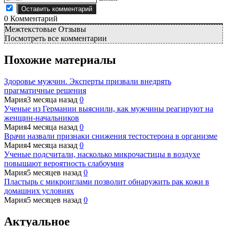
0
Комментарий
Межтекстовые Отзывы
Посмотреть все комментарии
Похожие материалы
Здоровье мужчин. Эксперты призвали внедрять
прагматичные решения
Мария
3 месяца назад
0
Ученые из Германии выяснили, как мужчины реагируют на
женщин-начальников
Мария
4 месяца назад
0
Врачи назвали признаки снижения тестостерона в организме
Мария
4 месяца назад
0
Ученые подсчитали, насколько микрочастицы в воздухе
повышают вероятность слабоумия
Мария
5 месяцев назад
0
Пластырь с микроиглами позволит обнаружить рак кожи в
домашних условиях
Мария
5 месяцев назад
0
Актуальное