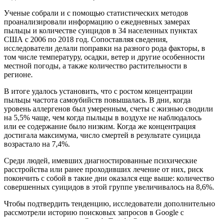
Ученые собрали и с помощью статистических методов
проанализировали информацию о ежедневных замерах
пыльцы и количестве суицидов в 34 населенных пунктах
США с 2006 по 2018 год. Сопоставляя сведения,
исследователи делали поправки на разного рода факторы, в
том числе температуру, осадки, ветер и другие особенности
местной погоды, а также количество растительности в
регионе.
В итоге удалось установить, что с ростом концентрации
пыльцы частота самоубийств повышалась. В дни, когда
уровень аллергенов был умеренным, счеты с жизнью сводили
на 5,5% чаще, чем когда пыльцы в воздухе не наблюдалось
или ее содержание было низким. Когда же концентрация
достигала максимума, число смертей в результате суицида
возрастало на 7,4%.
Среди людей, имевших диагностированные психические
расстройства или ранее проходивших лечение от них, риск
покончить с собой в такие дни оказался еще выше: количество
совершенных суицидов в этой группе увеличивалось на 8,6%.
Чтобы подтвердить тенденцию, исследователи дополнительно
рассмотрели историю поисковых запросов в Google с