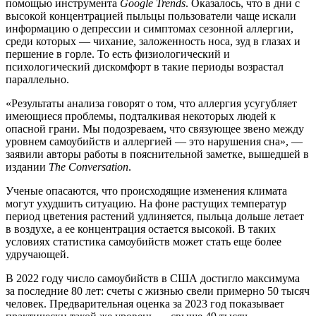
помощью инструмента
Google Trends
. Оказалось, что в дни с
высокой концентрацией пыльцы пользователи чаще искали
информацию о депрессии и симптомах сезонной аллергии,
среди которых — чихание, заложенность носа, зуд в глазах и
першение в горле. То есть физиологический и
психологический дискомфорт в такие периоды возрастал
параллельно.
«Результаты анализа говорят о том, что аллергия усугубляет
имеющиеся проблемы, подталкивая некоторых людей к
опасной грани. Мы подозреваем, что связующее звено между
уровнем самоубийств и аллергией — это нарушения сна», —
заявили авторы работы в пояснительной заметке, вышедшей в
издании
The Conversation
.
Ученые опасаются, что происходящие изменения климата
могут ухудшить ситуацию. На фоне растущих температур
период цветения растений удлиняется, пыльца дольше летает
в воздухе, а ее концентрация остается высокой. В таких
условиях статистика самоубийств может стать еще более
удручающей.
В 2022 году число самоубийств в США достигло максимума
за последние 80 лет: счеты с жизнью свели примерно 50 тысяч
человек. Предварительная оценка за 2023 год показывает