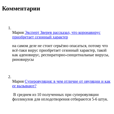
Комментарии
Мария
Эксперт Зверев рассказал, что коронавирус
приобретает сезонный характер
на самом деле не стоит серьёзно опасаться, потому что
всё-таки вирус приобретает сезонный характер, такой
как аденовирус, респираторно-синцитиальные вирусы,
риновирусы
Мария
Суперовуляция: в чем отличие от овуляции и как
ее вызывают?
В среднем из 10 полученных при суперовуляции
фолликулов для оплодотворения отбираются 5-6 штук.