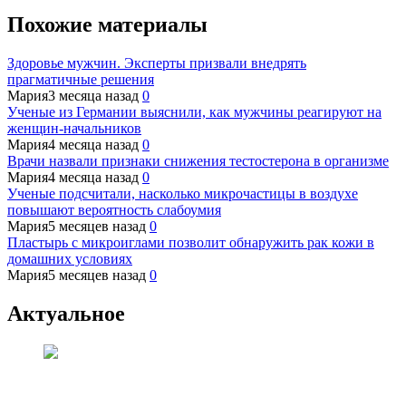
Похожие материалы
Здоровье мужчин. Эксперты призвали внедрять
прагматичные решения
Мария
3 месяца назад
0
Ученые из Германии выяснили, как мужчины реагируют на
женщин-начальников
Мария
4 месяца назад
0
Врачи назвали признаки снижения тестостерона в организме
Мария
4 месяца назад
0
Ученые подсчитали, насколько микрочастицы в воздухе
повышают вероятность слабоумия
Мария
5 месяцев назад
0
Пластырь с микроиглами позволит обнаружить рак кожи в
домашних условиях
Мария
5 месяцев назад
0
Актуальное