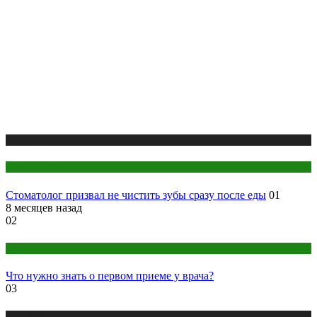
Медицина
Стоматология
Стоматолог призвал не чистить зубы сразу после еды
01
8 месяцев назад
02
Анализы
Что нужно знать о первом приеме у врача?
03
Медицина