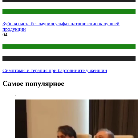
Стоматология
Зубная паста без лаурилсульфат натрия: список лучшей
продукции
04
Женское здоровье
Медицина
Симптомы и терапия при бартолините у женщин
Самое популярное
1