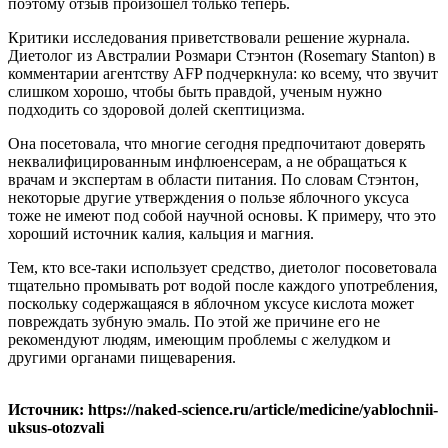
поэтому отзыв произошел только теперь.
Критики исследования приветствовали решение журнала.
Диетолог из Австралии Розмари Стэнтон (Rosemary Stanton) в
комментарии агентству AFP подчеркнула: ко всему, что звучит
слишком хорошо, чтобы быть правдой, ученым нужно
подходить со здоровой долей скептицизма.
Она посетовала, что многие сегодня предпочитают доверять
неквалифицированным инфлюенсерам, а не обращаться к
врачам и экспертам в области питания. По словам Стэнтон,
некоторые другие утверждения о пользе яблочного уксуса
тоже не имеют под собой научной основы. К примеру, что это
хороший источник калия, кальция и магния.
Тем, кто все-таки использует средство, диетолог посоветовала
тщательно промывать рот водой после каждого употребления,
поскольку содержащаяся в яблочном уксусе кислота может
повреждать зубную эмаль. По этой же причине его не
рекомендуют людям, имеющим проблемы с желудком и
другими органами пищеварения.
Источник: https://naked-science.ru/article/medicine/yablochnii-
uksus-otozvali