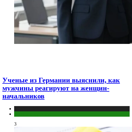
Ученые из Германии выяснили, как
мужчины реагируют на женщин-
начальников
Медицина
Мужское здоровье
3