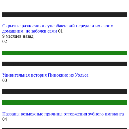
Медицина
Скрытые разносчики супербактерий передали их своим
домашним, не заболев сами
01
9 месяцев назад
02
Женское здоровье
Медицина
Удивительная история Пиноккио из Уэльса
03
Медицина
Стоматология
Названы возможные причины отторжения зубного импланта
04