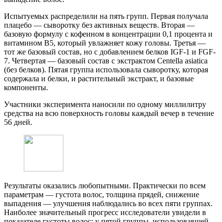
Испытуемых распределили на пять групп. Первая получала
плацебо — сыворотку без активных веществ. Вторая —
базовую формулу с кофеином в концентрации 0,1 процента и
витамином B5, который увлажняет кожу головы. Третья —
тот же базовый состав, но с добавлением белков IGF-1 и FGF-
7. Четвертая — базовый состав с экстрактом Centella asiatica
(без белков). Пятая группа использовала сыворотку, которая
содержала и белки, и растительный экстракт, и базовые
компоненты.
Участники эксперимента наносили по одному миллилитру
средства на всю поверхность головы каждый вечер в течение
56 дней.
Результаты оказались любопытными. Практически по всем
параметрам — густота волос, толщина прядей, снижение
выпадения — улучшения наблюдались во всех пяти группах.
Наиболее значительный прогресс исследователи увидели в
показателе густоты волос: у пятой группы, использовавшей