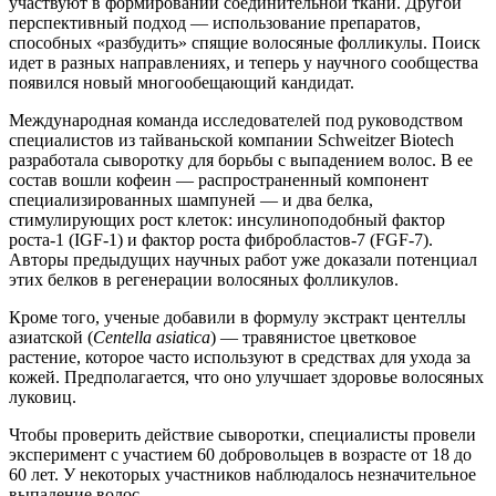
участвуют в формировании соединительной ткани. Другой
перспективный подход — использование препаратов,
способных «разбудить» спящие волосяные фолликулы. Поиск
идет в разных направлениях, и теперь у научного сообщества
появился новый многообещающий кандидат.
Международная команда исследователей под руководством
специалистов из тайваньской компании Schweitzer Biotech
разработала сыворотку для борьбы с выпадением волос. В ее
состав вошли кофеин — распространенный компонент
специализированных шампуней — и два белка,
стимулирующих рост клеток: инсулиноподобный фактор
роста-1 (IGF-1) и фактор роста фибробластов-7 (FGF-7).
Авторы предыдущих научных работ уже доказали потенциал
этих белков в регенерации волосяных фолликулов.
Кроме того, ученые добавили в формулу экстракт центеллы
азиатской (
Centella asiatica
) — травянистое цветковое
растение, которое часто используют в средствах для ухода за
кожей. Предполагается, что оно улучшает здоровье волосяных
луковиц.
Чтобы проверить действие сыворотки, специалисты провели
эксперимент с участием 60 добровольцев в возрасте от 18 до
60 лет. У некоторых участников наблюдалось незначительное
выпадение волос.