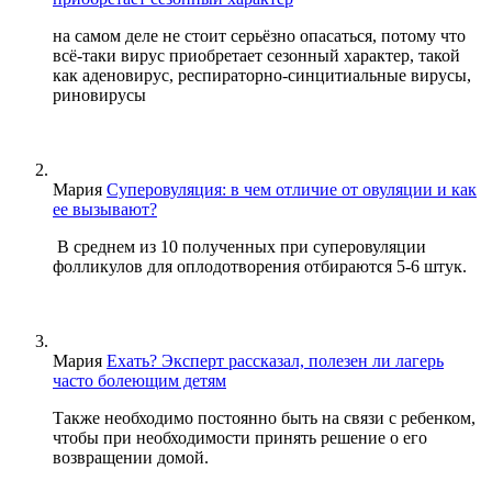
на самом деле не стоит серьёзно опасаться, потому что
всё-таки вирус приобретает сезонный характер, такой
как аденовирус, респираторно-синцитиальные вирусы,
риновирусы
Мария
Суперовуляция: в чем отличие от овуляции и как
ее вызывают?
В среднем из 10 полученных при суперовуляции
фолликулов для оплодотворения отбираются 5-6 штук.
Мария
Ехать? Эксперт рассказал, полезен ли лагерь
часто болеющим детям
Также необходимо постоянно быть на связи с ребенком,
чтобы при необходимости принять решение о его
возвращении домой.