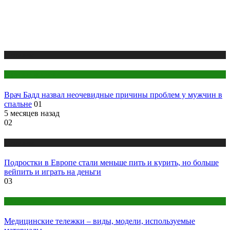
Медицина
Мужское здоровье
Врач Бадд назвал неочевидные причины проблем у мужчин в
спальне
01
5 месяцев назад
02
Медицина
Подростки в Европе стали меньше пить и курить, но больше
вейпить и играть на деньги
03
Оборудование
Медицинские тележки – виды, модели, используемые