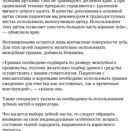
зубными щетками. Они не травмируют десневой край, а при
правильной технике прекрасно справляются с удалением
мягкого зубного налета. В качестве дополнения к основной
щетке своим пациентам мы рекомендуем в труднодоступных
местах использовать монопучковую щетку. Использование
этих щеток позволяет очистить большую часть коронки зуба»,
— объяснила врач.
Неочищенными остаются лишь контактные поверхности зуба.
Для этих целей пациенту желательно использовать
межзубные ершики, добавила Новикова.
«Ершики необходимо подбирать по размеру межзубного
промежутка, поэтому желательно подбор данного средства
осуществлять с вашим стоматологом. Пациентам с
имплантатами и коронками необходимо использовать ершики
ежедневно для очистки как постоянных, так и временных
конструкций», — сказала она.
Также специалист указала на необходимость использования
зубных нитей и ирригатора.
Что касается выбора зубной пасты, то следует обращать
внимание на свои индивидуальные особенности: возраст,
состояние тканей пародонта, выраженность кариозного
процесса.