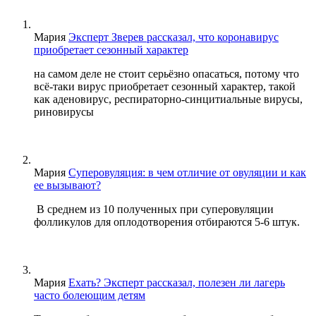
Мария
Эксперт Зверев рассказал, что коронавирус
приобретает сезонный характер
на самом деле не стоит серьёзно опасаться, потому что
всё-таки вирус приобретает сезонный характер, такой
как аденовирус, респираторно-синцитиальные вирусы,
риновирусы
Мария
Суперовуляция: в чем отличие от овуляции и как
ее вызывают?
В среднем из 10 полученных при суперовуляции
фолликулов для оплодотворения отбираются 5-6 штук.
Мария
Ехать? Эксперт рассказал, полезен ли лагерь
часто болеющим детям