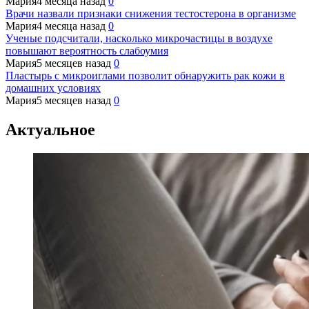
Мария
4 месяца назад
0
Врачи назвали признаки снижения тестостерона в организме
Мария
4 месяца назад
0
Ученые подсчитали, насколько микрочастицы в воздухе
повышают вероятность слабоумия
Мария
5 месяцев назад
0
Пластырь с микроиглами позволит обнаружить рак кожи в
домашних условиях
Мария
5 месяцев назад
0
Актуальное